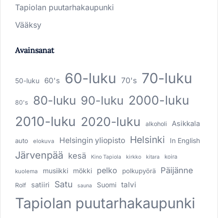
Tapiolan puutarhakaupunki
Vääksy
Avainsanat
60-luku
70-luku
60's
70's
50-luku
80-luku
2000-luku
90-luku
80's
2010-luku
2020-luku
Asikkala
alkoholi
Helsinki
Helsingin yliopisto
In English
auto
elokuva
Järvenpää
kesä
koira
Kino Tapiola
kirkko
kitara
pelko
Päijänne
musiikki
mökki
polkupyörä
kuolema
Satu
talvi
satiiri
Suomi
Rolf
sauna
Tapiolan puutarhakaupunki