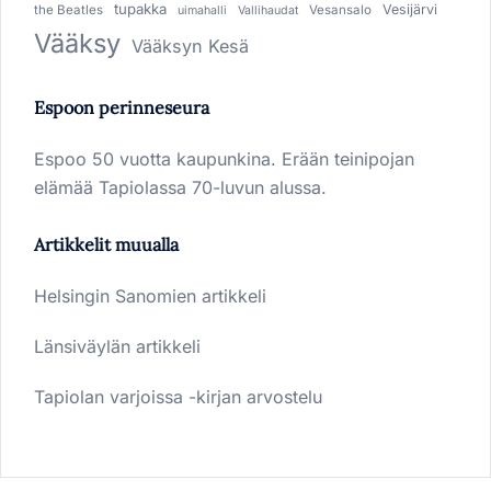
tupakka
Vesijärvi
the Beatles
Vesansalo
uimahalli
Vallihaudat
Vääksy
Vääksyn Kesä
Espoon perinneseura
Espoo 50 vuotta kaupunkina. Erään teinipojan
elämää Tapiolassa 70-luvun alussa.
Artikkelit muualla
Helsingin Sanomien artikkeli
Länsiväylän artikkeli
Tapiolan varjoissa -kirjan arvostelu