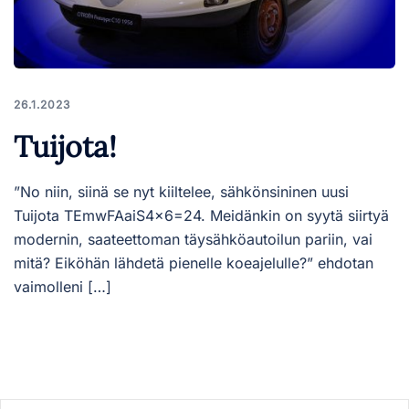
26.1.2023
Tuijota!
”No niin, siinä se nyt kiiltelee, sähkönsininen uusi
Tuijota TEmwFAaiS4x6=24. Meidänkin on syytä siirtyä
modernin, saateettoman täysähköautoilun pariin, vai
mitä? Eiköhän lähdetä pienelle koeajelulle?” ehdotan
vaimolleni […]