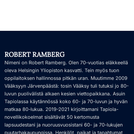
ROBERT RAMBERG
Nimeni on Robert Ramberg. Olen 70-vuotias eläkkeellä
oleva Helsingin Yliopiston kasvatti. Tein myös tuon
oppilaitoksen hallinnossa pitkän uran. Muutimme 2009
Vääksyyn Järvenpäästä: tosin Vääksy tuli tutuksi jo 80-
luvun puolivälistä alkaen kesien viettopaikkana. Asuin
Tapiolassa käytännössä koko 60- ja 70-luvun ja hyvän
matkaa 80-lukua. 2019-2021 kirjoittamani Tapiola-
novellikokoelmat sisältävät 50 kertomusta
lapsuudestani ja nuoruusvuosistani 60- ja 70-lukujen
puutarhakaupungissa. Henkilöt, paikat ja tapahtumat