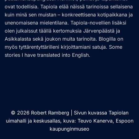
ovat todellisia. Tapiola elää näissä tarinoissa sellaisena
kuin minä sen muistan – konkreettisena kotipaikkana ja
unenomaisena mielentilana. Tapiola-novellien lisäksi
olen julkaissut täällä kertomuksia Järvenpäästä ja
Asikkalasta sekä joukon muita tarinoita. Blogilla on
myös tyttärentyttärilleni kirjoittamiani satuja. Some
stories I have translated into English.
© 2026 Robert Ramberg | Sivun kuvassa Tapiolan
uimahalli ja keskusallas, kuva: Teuvo Kanerva, Espoon
kaupunginmuseo