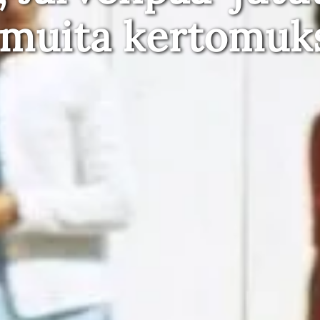
 muita kertomuk