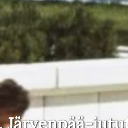
, Järvenpää-jutu