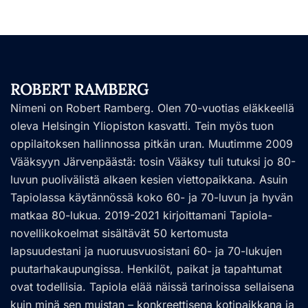
ROBERT RAMBERG
Nimeni on Robert Ramberg. Olen 70-vuotias eläkkeellä
oleva Helsingin Yliopiston kasvatti. Tein myös tuon
oppilaitoksen hallinnossa pitkän uran. Muutimme 2009
Vääksyyn Järvenpäästä: tosin Vääksy tuli tutuksi jo 80-
luvun puolivälistä alkaen kesien viettopaikkana. Asuin
Tapiolassa käytännössä koko 60- ja 70-luvun ja hyvän
matkaa 80-lukua. 2019-2021 kirjoittamani Tapiola-
novellikokoelmat sisältävät 50 kertomusta
lapsuudestani ja nuoruusvuosistani 60- ja 70-lukujen
puutarhakaupungissa. Henkilöt, paikat ja tapahtumat
ovat todellisia. Tapiola elää näissä tarinoissa sellaisena
kuin minä sen muistan – konkreettisena kotipaikkana ja