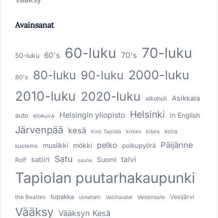
Avainsanat
60-luku
70-luku
60's
70's
50-luku
80-luku
2000-luku
90-luku
80's
2010-luku
2020-luku
Asikkala
alkoholi
Helsinki
Helsingin yliopisto
In English
auto
elokuva
Järvenpää
kesä
koira
Kino Tapiola
kirkko
kitara
pelko
Päijänne
musiikki
mökki
polkupyörä
kuolema
Satu
talvi
satiiri
Suomi
Rolf
sauna
Tapiolan puutarhakaupunki
tupakka
Vesijärvi
the Beatles
Vesansalo
uimahalli
Vallihaudat
Vääksy
Vääksyn Kesä