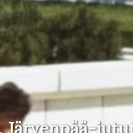
, Järvenpää-jutu