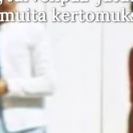
 muita kertomuk