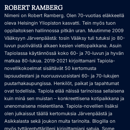
ROBERT RAMBERG
Nimeni on Robert Ramberg. Olen 70-vuotias eläkkeellä
oleva Helsingin Yliopiston kasvatti. Tein myös tuon
oppilaitoksen hallinnossa pitkän uran. Muutimme 2009
Vääksyyn Järvenpäästä: tosin Vääksy tuli tutuksi jo 80-
luvun puolivälistä alkaen kesien viettopaikkana. Asuin
Tapiolassa käytännössä koko 60- ja 70-luvun ja hyvän
matkaa 80-lukua. 2019-2021 kirjoittamani Tapiola-
novellikokoelmat sisältävät 50 kertomusta
lapsuudestani ja nuoruusvuosistani 60- ja 70-lukujen
puutarhakaupungissa. Henkilöt, paikat ja tapahtumat
ovat todellisia. Tapiola elää näissä tarinoissa sellaisena
kuin minä sen muistan – konkreettisena kotipaikkana ja
unenomaisena mielentilana. Tapiola-novellien lisäksi
olen julkaissut täällä kertomuksia Järvenpäästä ja
Asikkalasta sekä joukon muita tarinoita. Blogilla on
myös tyttärentyttärilleni kirjoittamiani satuja. Some