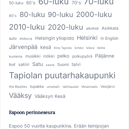
60-luku
70-luku
60's
70's
50-luku
80-luku
2000-luku
90-luku
80's
2010-luku
2020-luku
Asikkala
alkoholi
Helsinki
Helsingin yliopisto
In English
auto
elokuva
Järvenpää
kesä
koira
Kino Tapiola
kirkko
kitara
pelko
Päijänne
musiikki
mökki
polkupyörä
kuolema
Satu
talvi
satiiri
Suomi
Rolf
sauna
Tapiolan puutarhakaupunki
tupakka
Vesijärvi
the Beatles
Vesansalo
uimahalli
Vallihaudat
Vääksy
Vääksyn Kesä
Espoon perinneseura
Espoo 50 vuotta kaupunkina. Erään teinipojan