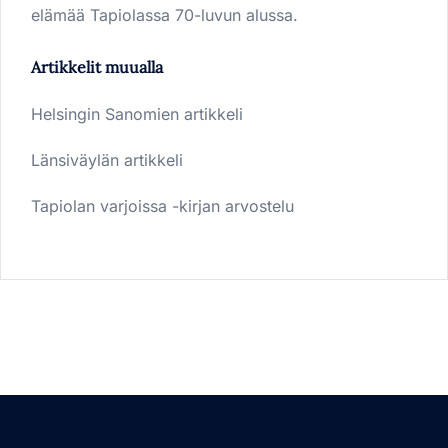
elämää Tapiolassa 70-luvun alussa.
Artikkelit muualla
Helsingin Sanomien artikkeli
Länsiväylän artikkeli
Tapiolan varjoissa -kirjan arvostelu