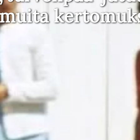
 muita kertomuk