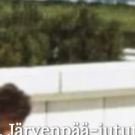
, Järvenpää-jutu