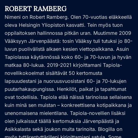
ROBERT RAMBERG
Nimeni on Robert Ramberg. Olen 70-vuotias eläkkeellä
oleva Helsingin Yliopiston kasvatti. Tein myös tuon
oppilaitoksen hallinnossa pitkän uran. Muutimme 2009
Vääksyyn Järvenpäästä: tosin Vääksy tuli tutuksi jo 80-
luvun puolivälistä alkaen kesien viettopaikkana. Asuin
Tapiolassa käytännössä koko 60- ja 70-luvun ja hyvän
matkaa 80-lukua. 2019-2021 kirjoittamani Tapiola-
novellikokoelmat sisältävät 50 kertomusta
lapsuudestani ja nuoruusvuosistani 60- ja 70-lukujen
puutarhakaupungissa. Henkilöt, paikat ja tapahtumat
ovat todellisia. Tapiola elää näissä tarinoissa sellaisena
kuin minä sen muistan – konkreettisena kotipaikkana ja
unenomaisena mielentilana. Tapiola-novellien lisäksi
olen julkaissut täällä kertomuksia Järvenpäästä ja
Asikkalasta sekä joukon muita tarinoita. Blogilla on
myös tyttärentyttärilleni kirjoittamiani satuja. Some