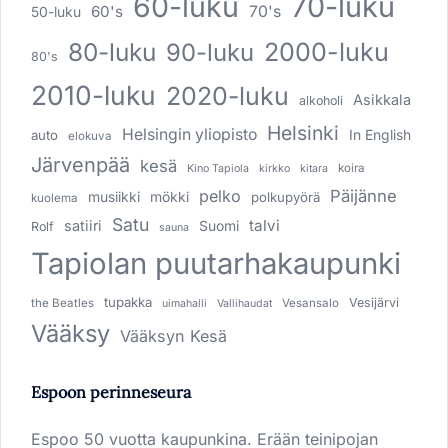
60-luku
70-luku
60's
70's
50-luku
80-luku
2000-luku
90-luku
80's
2010-luku
2020-luku
Asikkala
alkoholi
Helsinki
Helsingin yliopisto
In English
auto
elokuva
Järvenpää
kesä
koira
Kino Tapiola
kirkko
kitara
pelko
Päijänne
musiikki
mökki
polkupyörä
kuolema
Satu
talvi
satiiri
Suomi
Rolf
sauna
Tapiolan puutarhakaupunki
tupakka
Vesijärvi
the Beatles
Vesansalo
uimahalli
Vallihaudat
Vääksy
Vääksyn Kesä
Espoon perinneseura
Espoo 50 vuotta kaupunkina. Erään teinipojan