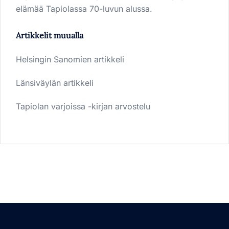
elämää Tapiolassa 70-luvun alussa.
Artikkelit muualla
Helsingin Sanomien artikkeli
Länsiväylän artikkeli
Tapiolan varjoissa -kirjan arvostelu