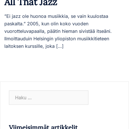
All That Jazz
”Ei jazz ole huonoa musiikkia, se vain kuulostaa
paskalta.” 2005, kun olin koko vuoden
vuorotteluvapaalla, päätin hieman sivistää itseäni.
Ilmoittauduin Helsingin yliopiston musiikkitieteen
laitoksen kurssille, joka […]
Haku:
Viimeisimmät artikkelit