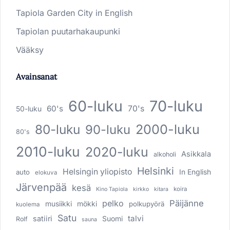
Tapiola Garden City in English
Tapiolan puutarhakaupunki
Vääksy
Avainsanat
60-luku
70-luku
60's
70's
50-luku
80-luku
2000-luku
90-luku
80's
2010-luku
2020-luku
Asikkala
alkoholi
Helsinki
Helsingin yliopisto
In English
auto
elokuva
Järvenpää
kesä
koira
Kino Tapiola
kirkko
kitara
pelko
Päijänne
musiikki
mökki
polkupyörä
kuolema
Satu
talvi
satiiri
Suomi
Rolf
sauna