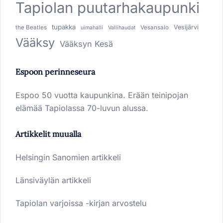
Tapiolan puutarhakaupunki
tupakka
Vesijärvi
the Beatles
Vesansalo
uimahalli
Vallihaudat
Vääksy
Vääksyn Kesä
Espoon perinneseura
Espoo 50 vuotta kaupunkina. Erään teinipojan
elämää Tapiolassa 70-luvun alussa.
Artikkelit muualla
Helsingin Sanomien artikkeli
Länsiväylän artikkeli
Tapiolan varjoissa -kirjan arvostelu