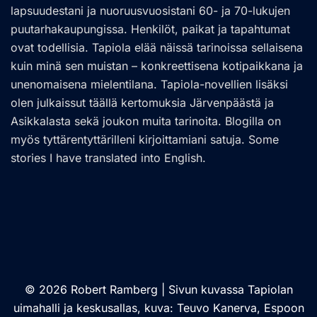
lapsuudestani ja nuoruusvuosistani 60- ja 70-lukujen
puutarhakaupungissa. Henkilöt, paikat ja tapahtumat
ovat todellisia. Tapiola elää näissä tarinoissa sellaisena
kuin minä sen muistan – konkreettisena kotipaikkana ja
unenomaisena mielentilana. Tapiola-novellien lisäksi
olen julkaissut täällä kertomuksia Järvenpäästä ja
Asikkalasta sekä joukon muita tarinoita. Blogilla on
myös tyttärentyttärilleni kirjoittamiani satuja. Some
stories I have translated into English.
© 2026 Robert Ramberg | Sivun kuvassa Tapiolan
uimahalli ja keskusallas, kuva: Teuvo Kanerva, Espoon