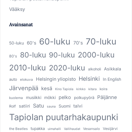
Vääksy
Avainsanat
60-luku
70-luku
60's
70's
50-luku
80-luku
2000-luku
90-luku
80's
2010-luku
2020-luku
Asikkala
alkoholi
Helsinki
Helsingin yliopisto
In English
auto
elokuva
Järvenpää
kesä
koira
Kino Tapiola
kirkko
kitara
pelko
Päijänne
musiikki
mökki
polkupyörä
kuolema
Satu
talvi
satiiri
Suomi
Rolf
sauna
Tapiolan puutarhakaupunki
tupakka
Vesijärvi
the Beatles
Vesansalo
uimahalli
Vallihaudat