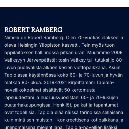
ROBERT RAMBERG
Nimeni on Robert Ramberg. Olen 70-vuotias eläkkeellä
oleva Helsingin Yliopiston kasvatti. Tein myös tuon
oppilaitoksen hallinnossa pitkän uran. Muutimme 2009
Vääksyyn Järvenpäästä: tosin Vääksy tuli tutuksi jo 80-
luvun puolivälistä alkaen kesien viettopaikkana. Asuin
Tapiolassa käytännössä koko 60- ja 70-luvun ja hyvän
matkaa 80-lukua. 2019-2021 kirjoittamani Tapiola-
novellikokoelmat sisältävät 50 kertomusta
lapsuudestani ja nuoruusvuosistani 60- ja 70-lukujen
puutarhakaupungissa. Henkilöt, paikat ja tapahtumat
ovat todellisia. Tapiola elää näissä tarinoissa sellaisena
kuin minä sen muistan – konkreettisena kotipaikkana ja
unenomaisena mielentilana. Tapiola-novellien lisäksi