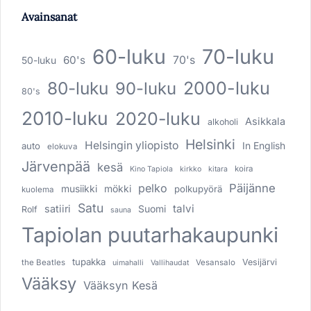
Avainsanat
60-luku
70-luku
60's
70's
50-luku
80-luku
2000-luku
90-luku
80's
2010-luku
2020-luku
Asikkala
alkoholi
Helsinki
Helsingin yliopisto
In English
auto
elokuva
Järvenpää
kesä
koira
Kino Tapiola
kirkko
kitara
pelko
Päijänne
musiikki
mökki
polkupyörä
kuolema
Satu
talvi
satiiri
Suomi
Rolf
sauna
Tapiolan puutarhakaupunki
tupakka
Vesijärvi
the Beatles
Vesansalo
uimahalli
Vallihaudat
Vääksy
Vääksyn Kesä