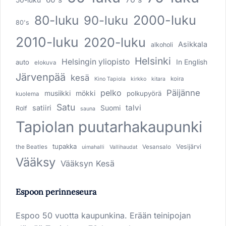
80-luku
2000-luku
90-luku
80's
2010-luku
2020-luku
Asikkala
alkoholi
Helsinki
Helsingin yliopisto
In English
auto
elokuva
Järvenpää
kesä
koira
Kino Tapiola
kirkko
kitara
pelko
Päijänne
musiikki
mökki
polkupyörä
kuolema
Satu
talvi
satiiri
Suomi
Rolf
sauna
Tapiolan puutarhakaupunki
tupakka
Vesijärvi
the Beatles
Vesansalo
uimahalli
Vallihaudat
Vääksy
Vääksyn Kesä
Espoon perinneseura
Espoo 50 vuotta kaupunkina. Erään teinipojan