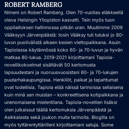
ROBERT RAMBERG
Nimeni on Robert Ramberg. Olen 70-vuotias eläkkeellä
oleva Helsingin Yliopiston kasvatti. Tein myös tuon
oppilaitoksen hallinnossa pitkän uran. Muutimme 2009
Vääksyyn Järvenpäästä: tosin Vääksy tuli tutuksi jo 80-
luvun puolivälistä alkaen kesien viettopaikkana. Asuin
Tapiolassa käytännössä koko 60- ja 70-luvun ja hyvän
matkaa 80-lukua. 2019-2021 kirjoittamani Tapiola-
novellikokoelmat sisältävät 50 kertomusta
lapsuudestani ja nuoruusvuosistani 60- ja 70-lukujen
puutarhakaupungissa. Henkilöt, paikat ja tapahtumat
ovat todellisia. Tapiola elää näissä tarinoissa sellaisena
kuin minä sen muistan – konkreettisena kotipaikkana ja
unenomaisena mielentilana. Tapiola-novellien lisäksi
olen julkaissut täällä kertomuksia Järvenpäästä ja
Asikkalasta sekä joukon muita tarinoita. Blogilla on
myös tyttärentyttärilleni kirjoittamiani satuja. Some