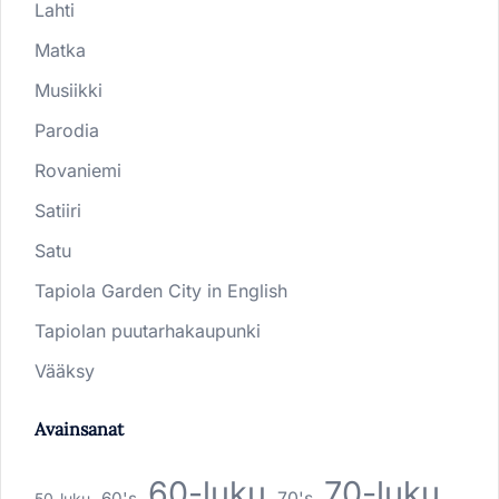
Lahti
Matka
Musiikki
Parodia
Rovaniemi
Satiiri
Satu
Tapiola Garden City in English
Tapiolan puutarhakaupunki
Vääksy
Avainsanat
60-luku
70-luku
60's
70's
50-luku