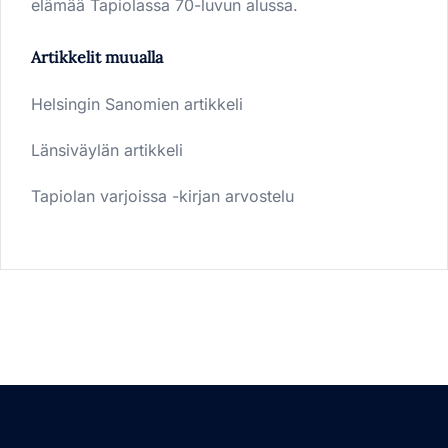
elämää Tapiolassa 70-luvun alussa.
Artikkelit muualla
Helsingin Sanomien artikkeli
Länsiväylän artikkeli
Tapiolan varjoissa -kirjan arvostelu