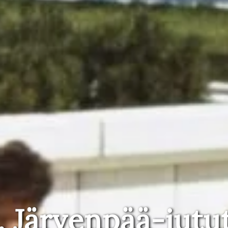
, Järvenpää-jutu