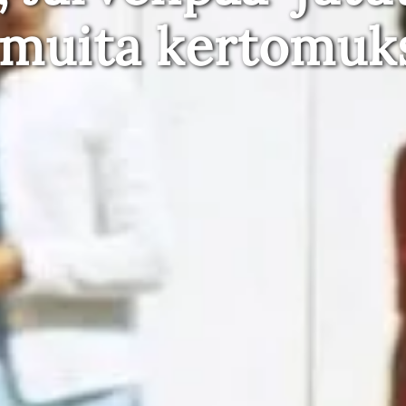
 muita kertomuk