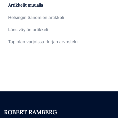
Artikkelit muualla
Helsingin Sanomien artikkeli
Länsiväylän artikkeli
Tapiolan varjoissa -kirjan arvostelu
ROBERT RAMBERG