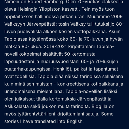
Nimeni on Robert Ramberg. Olen 70-vuotias eläkkeellä
oleva Helsingin Yliopiston kasvatti. Tein myös tuon
oppilaitoksen hallinnossa pitkän uran. Muutimme 2009
Vääksyyn Järvenpäästä: tosin Vääksy tuli tutuksi jo 80-
luvun puolivälistä alkaen kesien viettopaikkana. Asuin
Tapiolassa käytännössä koko 60- ja 70-luvun ja hyvän
matkaa 80-lukua. 2019-2021 kirjoittamani Tapiola-
novellikokoelmat sisältävät 50 kertomusta
lapsuudestani ja nuoruusvuosistani 60- ja 70-lukujen
puutarhakaupungissa. Henkilöt, paikat ja tapahtumat
ovat todellisia. Tapiola elää näissä tarinoissa sellaisena
kuin minä sen muistan – konkreettisena kotipaikkana ja
unenomaisena mielentilana. Tapiola-novellien lisäksi
olen julkaissut täällä kertomuksia Järvenpäästä ja
Asikkalasta sekä joukon muita tarinoita. Blogilla on
myös tyttärentyttärilleni kirjoittamiani satuja. Some
stories I have translated into English.