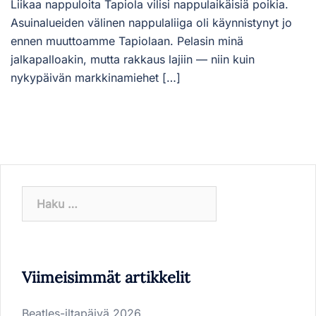
Liikaa nappuloita Tapiola vilisi nappulaikäisiä poikia.
Asuinalueiden välinen nappulaliiga oli käynnistynyt jo
ennen muuttoamme Tapiolaan. Pelasin minä
jalkapalloakin, mutta rakkaus lajiin — niin kuin
nykypäivän markkinamiehet […]
Haku:
Viimeisimmät artikkelit
Beatles-iltapäivä 2026