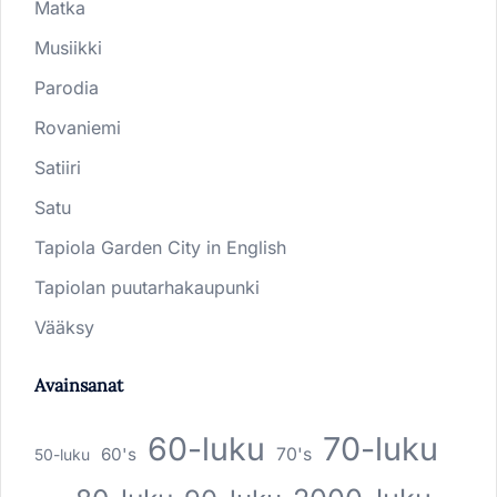
Matka
Musiikki
Parodia
Rovaniemi
Satiiri
Satu
Tapiola Garden City in English
Tapiolan puutarhakaupunki
Vääksy
Avainsanat
60-luku
70-luku
60's
70's
50-luku