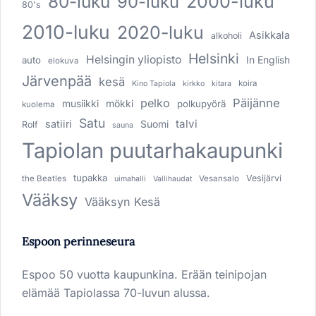
80-luku
2000-luku
90-luku
80's
2010-luku
2020-luku
Asikkala
alkoholi
Helsinki
Helsingin yliopisto
In English
auto
elokuva
Järvenpää
kesä
koira
Kino Tapiola
kirkko
kitara
pelko
Päijänne
musiikki
mökki
polkupyörä
kuolema
Satu
talvi
satiiri
Suomi
Rolf
sauna
Tapiolan puutarhakaupunki
tupakka
Vesijärvi
the Beatles
Vesansalo
uimahalli
Vallihaudat
Vääksy
Vääksyn Kesä
Espoon perinneseura
Espoo 50 vuotta kaupunkina. Erään teinipojan
elämää Tapiolassa 70-luvun alussa.