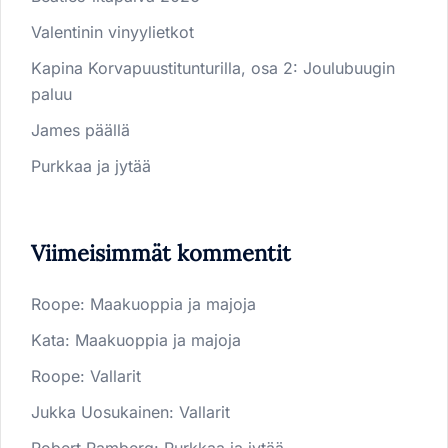
Valentinin vinyylietkot
Kapina Korvapuustitunturilla, osa 2: Joulubuugin
paluu
James päällä
Purkkaa ja jytää
Viimeisimmät kommentit
Roope
:
Maakuoppia ja majoja
Kata
:
Maakuoppia ja majoja
Roope
:
Vallarit
Jukka Uosukainen
:
Vallarit
Robert Ramberg
:
Purkkaa ja jytää