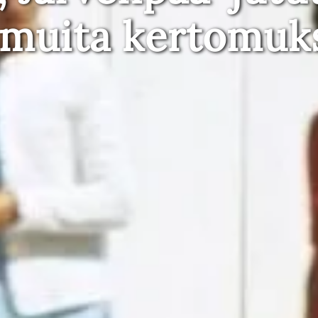
 muita kertomuk