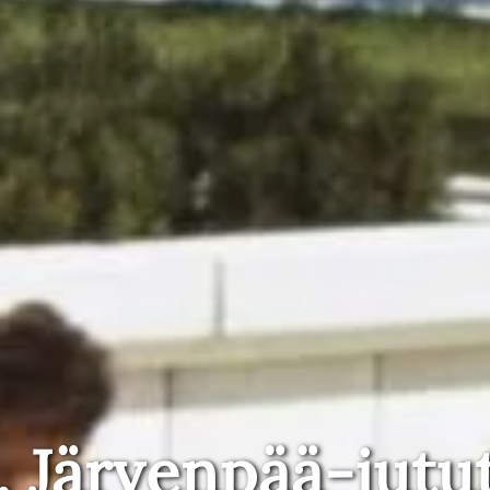
, Järvenpää-jutu