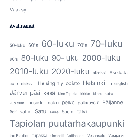
Vääksy
Avainsanat
60-luku
70-luku
60's
70's
50-luku
80-luku
2000-luku
90-luku
80's
2010-luku
2020-luku
Asikkala
alkoholi
Helsinki
Helsingin yliopisto
In English
auto
elokuva
Järvenpää
kesä
koira
Kino Tapiola
kirkko
kitara
pelko
Päijänne
musiikki
mökki
polkupyörä
kuolema
Satu
talvi
satiiri
Suomi
Rolf
sauna
Tapiolan puutarhakaupunki
tupakka
Vesijärvi
the Beatles
Vesansalo
uimahalli
Vallihaudat