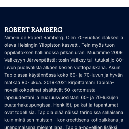
ROBERT RAMBERG
Nimeni on Robert Ramberg. Olen 70-vuotias eläkkeellä
oleva Helsingin Yliopiston kasvatti. Tein myös tuon
oppilaitoksen hallinnossa pitkän uran. Muutimme 2009
Vääksyyn Järvenpäästä: tosin Vääksy tuli tutuksi jo 80-
luvun puolivälistä alkaen kesien viettopaikkana. Asuin
Tapiolassa käytännössä koko 60- ja 70-luvun ja hyvän
matkaa 80-lukua. 2019-2021 kirjoittamani Tapiola-
novellikokoelmat sisältävät 50 kertomusta
lapsuudestani ja nuoruusvuosistani 60- ja 70-lukujen
puutarhakaupungissa. Henkilöt, paikat ja tapahtumat
ovat todellisia. Tapiola elää näissä tarinoissa sellaisena
kuin minä sen muistan – konkreettisena kotipaikkana ja
unenomaisena mielentilana. Tapiola-novellien lisäksi