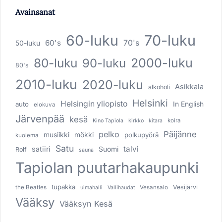
Avainsanat
60-luku
70-luku
60's
70's
50-luku
80-luku
2000-luku
90-luku
80's
2010-luku
2020-luku
Asikkala
alkoholi
Helsinki
Helsingin yliopisto
In English
auto
elokuva
Järvenpää
kesä
koira
Kino Tapiola
kirkko
kitara
pelko
Päijänne
musiikki
mökki
polkupyörä
kuolema
Satu
talvi
satiiri
Suomi
Rolf
sauna
Tapiolan puutarhakaupunki
tupakka
Vesijärvi
the Beatles
Vesansalo
uimahalli
Vallihaudat
Vääksy
Vääksyn Kesä