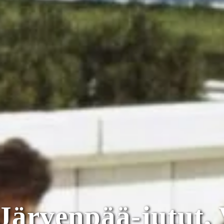
 Järvenpää-jutut,