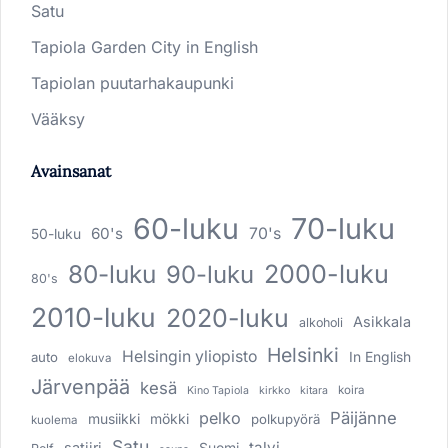
Satu
Tapiola Garden City in English
Tapiolan puutarhakaupunki
Vääksy
Avainsanat
60-luku
70-luku
60's
70's
50-luku
80-luku
2000-luku
90-luku
80's
2010-luku
2020-luku
Asikkala
alkoholi
Helsinki
Helsingin yliopisto
In English
auto
elokuva
Järvenpää
kesä
koira
Kino Tapiola
kirkko
kitara
pelko
Päijänne
musiikki
mökki
polkupyörä
kuolema
Satu
talvi
satiiri
Suomi