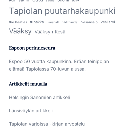
Rolf
sauna
Tapiolan puutarhakaupunki
tupakka
Vesijärvi
the Beatles
Vesansalo
uimahalli
Vallihaudat
Vääksy
Vääksyn Kesä
Espoon perinneseura
Espoo 50 vuotta kaupunkina. Erään teinipojan
elämää Tapiolassa 70-luvun alussa.
Artikkelit muualla
Helsingin Sanomien artikkeli
Länsiväylän artikkeli
Tapiolan varjoissa -kirjan arvostelu