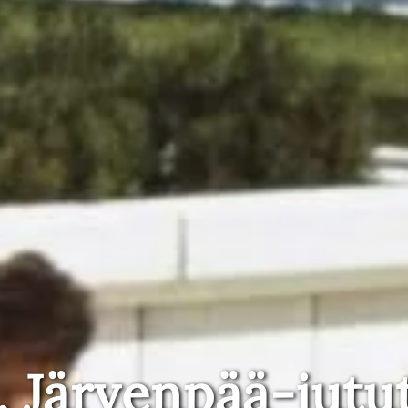
, Järvenpää-jutu