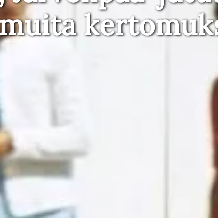
 muita kertomuk