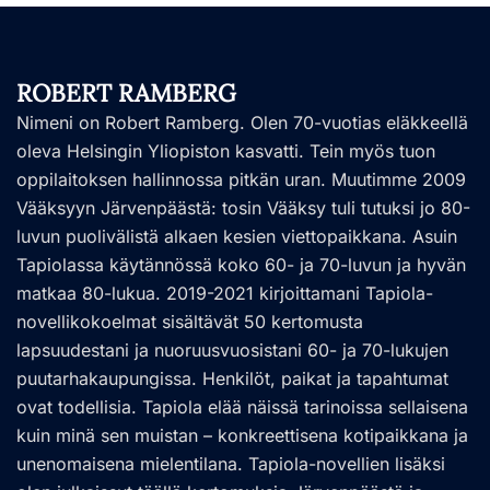
ROBERT RAMBERG
Nimeni on Robert Ramberg. Olen 70-vuotias eläkkeellä
oleva Helsingin Yliopiston kasvatti. Tein myös tuon
oppilaitoksen hallinnossa pitkän uran. Muutimme 2009
Vääksyyn Järvenpäästä: tosin Vääksy tuli tutuksi jo 80-
luvun puolivälistä alkaen kesien viettopaikkana. Asuin
Tapiolassa käytännössä koko 60- ja 70-luvun ja hyvän
matkaa 80-lukua. 2019-2021 kirjoittamani Tapiola-
novellikokoelmat sisältävät 50 kertomusta
lapsuudestani ja nuoruusvuosistani 60- ja 70-lukujen
puutarhakaupungissa. Henkilöt, paikat ja tapahtumat
ovat todellisia. Tapiola elää näissä tarinoissa sellaisena
kuin minä sen muistan – konkreettisena kotipaikkana ja
unenomaisena mielentilana. Tapiola-novellien lisäksi