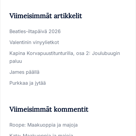
Viimeisimmät artikkelit
Beatles-iltapäivä 2026
Valentinin vinyylietkot
Kapina Korvapuustitunturilla, osa 2: Joulubuugin
paluu
James päällä
Purkkaa ja jytää
Viimeisimmät kommentit
Roope
:
Maakuoppia ja majoja
Kata
:
Maakuoppia ja majoja