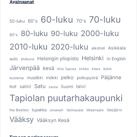
Avainsanat
60-luku
70-luku
60's
70's
50-luku
80-luku
2000-luku
90-luku
80's
2010-luku
2020-luku
Asikkala
alkoholi
Helsinki
Helsingin yliopisto
In English
auto
elokuva
Järvenpää
kesä
koira
Kino Tapiola
kirkko
kitara
pelko
Päijänne
musiikki
mökki
polkupyörä
kuolema
Satu
talvi
satiiri
Suomi
Rolf
sauna
Tapiolan puutarhakaupunki
tupakka
Vesijärvi
the Beatles
Vesansalo
uimahalli
Vallihaudat
Vääksy
Vääksyn Kesä