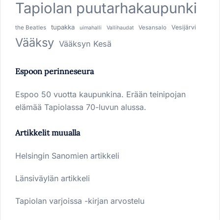
Tapiolan puutarhakaupunki
tupakka
Vesijärvi
the Beatles
Vesansalo
uimahalli
Vallihaudat
Vääksy
Vääksyn Kesä
Espoon perinneseura
Espoo 50 vuotta kaupunkina. Erään teinipojan
elämää Tapiolassa 70-luvun alussa.
Artikkelit muualla
Helsingin Sanomien artikkeli
Länsiväylän artikkeli
Tapiolan varjoissa -kirjan arvostelu