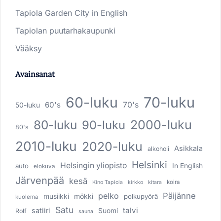
Tapiola Garden City in English
Tapiolan puutarhakaupunki
Vääksy
Avainsanat
60-luku
70-luku
60's
70's
50-luku
80-luku
2000-luku
90-luku
80's
2010-luku
2020-luku
Asikkala
alkoholi
Helsinki
Helsingin yliopisto
In English
auto
elokuva
Järvenpää
kesä
koira
Kino Tapiola
kirkko
kitara
pelko
Päijänne
musiikki
mökki
polkupyörä
kuolema
Satu
talvi
satiiri
Suomi
Rolf
sauna