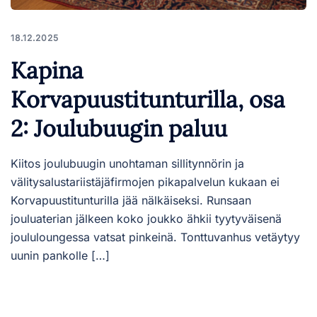
18.12.2025
Kapina
Korvapuustitunturilla, osa
2: Joulubuugin paluu
Kiitos joulubuugin unohtaman sillitynnörin ja
välitysalustariistäjäfirmojen pikapalvelun kukaan ei
Korvapuustitunturilla jää nälkäiseksi. Runsaan
jouluaterian jälkeen koko joukko ähkii tyytyväisenä
joululoungessa vatsat pinkeinä. Tonttuvanhus vetäytyy
uunin pankolle […]