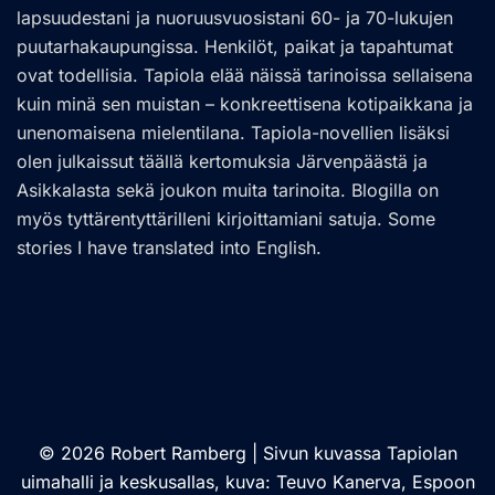
lapsuudestani ja nuoruusvuosistani 60- ja 70-lukujen
puutarhakaupungissa. Henkilöt, paikat ja tapahtumat
ovat todellisia. Tapiola elää näissä tarinoissa sellaisena
kuin minä sen muistan – konkreettisena kotipaikkana ja
unenomaisena mielentilana. Tapiola-novellien lisäksi
olen julkaissut täällä kertomuksia Järvenpäästä ja
Asikkalasta sekä joukon muita tarinoita. Blogilla on
myös tyttärentyttärilleni kirjoittamiani satuja. Some
stories I have translated into English.
© 2026 Robert Ramberg | Sivun kuvassa Tapiolan
uimahalli ja keskusallas, kuva: Teuvo Kanerva, Espoon