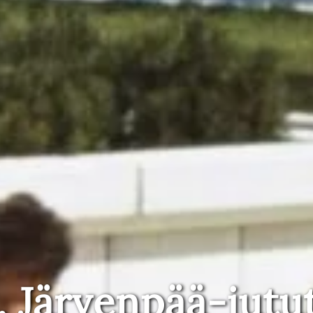
, Järvenpää-jutu