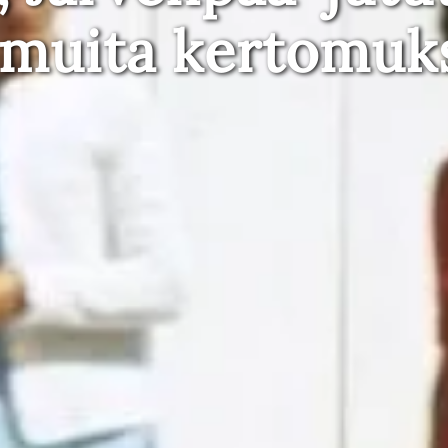
 muita kertomuk