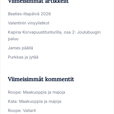
Viimeisimmät artikkelit
Beatles-iltapäivä 2026
Valentinin vinyylietkot
Kapina Korvapuustitunturilla, osa 2: Joulubuugin
paluu
James päällä
Purkkaa ja jytää
Viimeisimmät kommentit
Roope
:
Maakuoppia ja majoja
Kata
:
Maakuoppia ja majoja
Roope
:
Vallarit