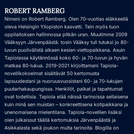
ROBERT RAMBERG
Nimeni on Robert Ramberg. Olen 70-vuotias eläkkeellä
oleva Helsingin Yliopiston kasvatti. Tein myös tuon
oppilaitoksen hallinnossa pitkän uran. Muutimme 2009
Vääksyyn Järvenpäästä: tosin Vääksy tuli tutuksi jo 80-
luvun puolivälistä alkaen kesien viettopaikkana. Asuin
Tapiolassa käytännössä koko 60- ja 70-luvun ja hyvän
matkaa 80-lukua. 2019-2021 kirjoittamani Tapiola-
novellikokoelmat sisältävät 50 kertomusta
lapsuudestani ja nuoruusvuosistani 60- ja 70-lukujen
puutarhakaupungissa. Henkilöt, paikat ja tapahtumat
ovat todellisia. Tapiola elää näissä tarinoissa sellaisena
kuin minä sen muistan – konkreettisena kotipaikkana ja
unenomaisena mielentilana. Tapiola-novellien lisäksi
olen julkaissut täällä kertomuksia Järvenpäästä ja
Asikkalasta sekä joukon muita tarinoita. Blogilla on