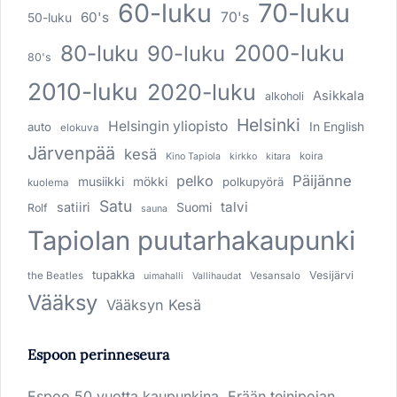
60-luku
70-luku
60's
70's
50-luku
80-luku
2000-luku
90-luku
80's
2010-luku
2020-luku
Asikkala
alkoholi
Helsinki
Helsingin yliopisto
In English
auto
elokuva
Järvenpää
kesä
koira
Kino Tapiola
kirkko
kitara
pelko
Päijänne
musiikki
mökki
polkupyörä
kuolema
Satu
talvi
satiiri
Suomi
Rolf
sauna
Tapiolan puutarhakaupunki
tupakka
Vesijärvi
the Beatles
Vesansalo
uimahalli
Vallihaudat
Vääksy
Vääksyn Kesä
Espoon perinneseura
Espoo 50 vuotta kaupunkina. Erään teinipojan