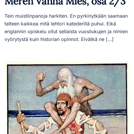
Meren Vanha Mies, osa 2/3
Tein muistiinpanoja harkiten. En pyrkinytkään saamaan
talteen kaikkea mitä lehtori katederillä puhui. Eikä
englannin opiskelu ollut sellaista vuosilukujen ja nimien
vyörytystä kuin historian opinnot. Eivätkä ne […]