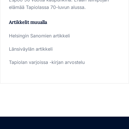
elämää Tapiolassa 70-luvun alussa.
Artikkelit muualla
Helsingin Sanomien artikkeli
Länsiväylän artikkeli
Tapiolan varjoissa -kirjan arvostelu