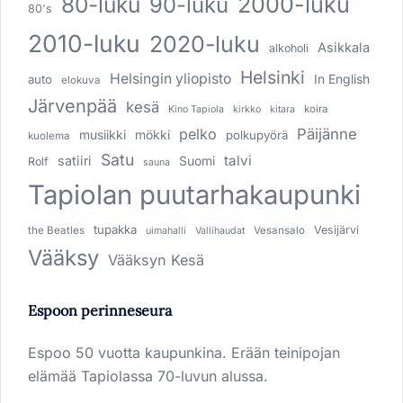
80-luku
2000-luku
90-luku
80's
2010-luku
2020-luku
Asikkala
alkoholi
Helsinki
Helsingin yliopisto
In English
auto
elokuva
Järvenpää
kesä
koira
Kino Tapiola
kirkko
kitara
pelko
Päijänne
musiikki
mökki
polkupyörä
kuolema
Satu
talvi
satiiri
Suomi
Rolf
sauna
Tapiolan puutarhakaupunki
tupakka
Vesijärvi
the Beatles
Vesansalo
uimahalli
Vallihaudat
Vääksy
Vääksyn Kesä
Espoon perinneseura
Espoo 50 vuotta kaupunkina. Erään teinipojan
elämää Tapiolassa 70-luvun alussa.