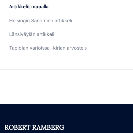
Artikkelit muualla
Helsingin Sanomien artikkeli
Länsiväylän artikkeli
Tapiolan varjoissa -kirjan arvostelu
ROBERT RAMBERG