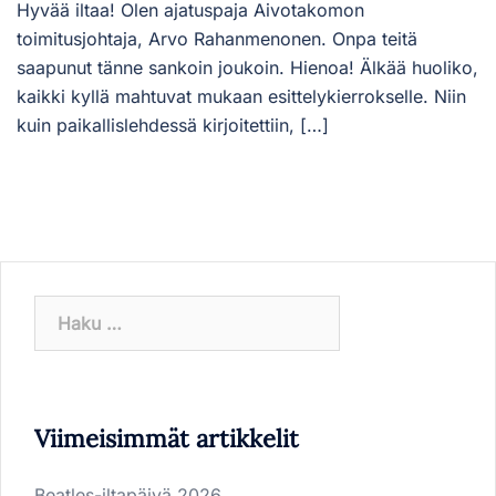
Hyvää iltaa! Olen ajatuspaja Aivotakomon
toimitusjohtaja, Arvo Rahanmenonen. Onpa teitä
saapunut tänne sankoin joukoin. Hienoa! Älkää huoliko,
kaikki kyllä mahtuvat mukaan esittelykierrokselle. Niin
kuin paikallislehdessä kirjoitettiin, […]
Haku:
Viimeisimmät artikkelit
Beatles-iltapäivä 2026