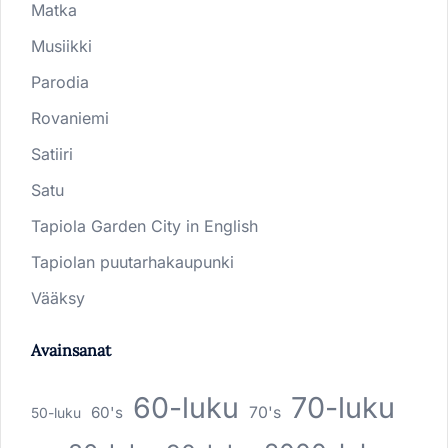
Matka
Musiikki
Parodia
Rovaniemi
Satiiri
Satu
Tapiola Garden City in English
Tapiolan puutarhakaupunki
Vääksy
Avainsanat
60-luku
70-luku
60's
70's
50-luku