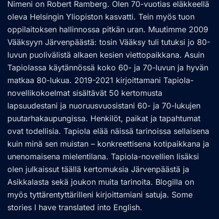
Nimeni on Robert Ramberg. Olen 70-vuotias eläkkeellä
oleva Helsingin Yliopiston kasvatti. Tein myös tuon
oppilaitoksen hallinnossa pitkän uran. Muutimme 2009
Vääksyyn Järvenpäästä: tosin Vääksy tuli tutuksi jo 80-
luvun puolivälistä alkaen kesien viettopaikkana. Asuin
Tapiolassa käytännössä koko 60- ja 70-luvun ja hyvän
matkaa 80-lukua. 2019-2021 kirjoittamani Tapiola-
novellikokoelmat sisältävät 50 kertomusta
lapsuudestani ja nuoruusvuosistani 60- ja 70-lukujen
puutarhakaupungissa. Henkilöt, paikat ja tapahtumat
ovat todellisia. Tapiola elää näissä tarinoissa sellaisena
kuin minä sen muistan – konkreettisena kotipaikkana ja
unenomaisena mielentilana. Tapiola-novellien lisäksi
olen julkaissut täällä kertomuksia Järvenpäästä ja
Asikkalasta sekä joukon muita tarinoita. Blogilla on
myös tyttärentyttärilleni kirjoittamiani satuja. Some
stories I have translated into English.