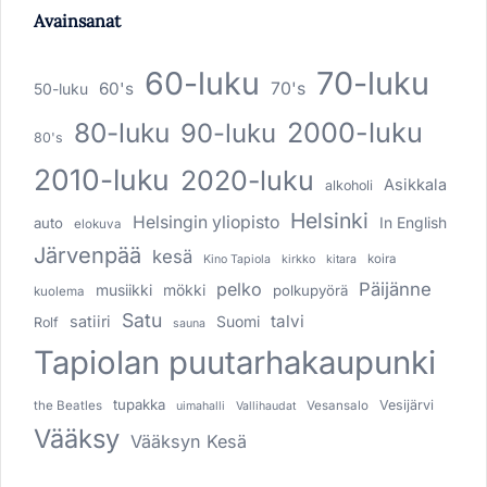
Avainsanat
60-luku
70-luku
60's
70's
50-luku
80-luku
2000-luku
90-luku
80's
2010-luku
2020-luku
Asikkala
alkoholi
Helsinki
Helsingin yliopisto
In English
auto
elokuva
Järvenpää
kesä
koira
Kino Tapiola
kirkko
kitara
pelko
Päijänne
musiikki
mökki
polkupyörä
kuolema
Satu
talvi
satiiri
Suomi
Rolf
sauna
Tapiolan puutarhakaupunki
tupakka
Vesijärvi
the Beatles
Vesansalo
uimahalli
Vallihaudat
Vääksy
Vääksyn Kesä