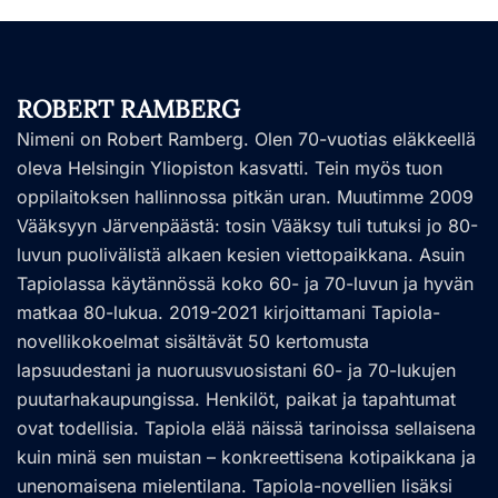
ROBERT RAMBERG
Nimeni on Robert Ramberg. Olen 70-vuotias eläkkeellä
oleva Helsingin Yliopiston kasvatti. Tein myös tuon
oppilaitoksen hallinnossa pitkän uran. Muutimme 2009
Vääksyyn Järvenpäästä: tosin Vääksy tuli tutuksi jo 80-
luvun puolivälistä alkaen kesien viettopaikkana. Asuin
Tapiolassa käytännössä koko 60- ja 70-luvun ja hyvän
matkaa 80-lukua. 2019-2021 kirjoittamani Tapiola-
novellikokoelmat sisältävät 50 kertomusta
lapsuudestani ja nuoruusvuosistani 60- ja 70-lukujen
puutarhakaupungissa. Henkilöt, paikat ja tapahtumat
ovat todellisia. Tapiola elää näissä tarinoissa sellaisena
kuin minä sen muistan – konkreettisena kotipaikkana ja
unenomaisena mielentilana. Tapiola-novellien lisäksi