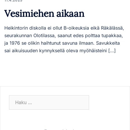
11.4.2025
Vesimiehen aikaan
Heikintorin diskolla ei ollut B-oikeuksia eikä Räkälässä,
seurakunnan Olotilassa, saanut edes polttaa tupakkaa,
ja 1976 se olikin haihtunut savuna ilmaan. Savukkeita
sai aikuisuuden kynnyksellä oleva myöhäisteini […]
Haku: