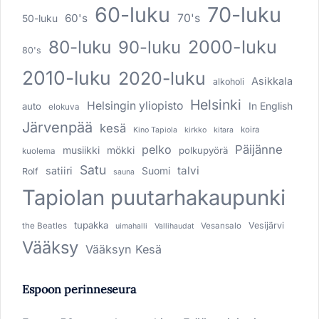
60-luku
70-luku
60's
70's
50-luku
80-luku
2000-luku
90-luku
80's
2010-luku
2020-luku
Asikkala
alkoholi
Helsinki
Helsingin yliopisto
In English
auto
elokuva
Järvenpää
kesä
koira
Kino Tapiola
kirkko
kitara
pelko
Päijänne
musiikki
mökki
polkupyörä
kuolema
Satu
talvi
satiiri
Suomi
Rolf
sauna
Tapiolan puutarhakaupunki
tupakka
Vesijärvi
the Beatles
Vesansalo
uimahalli
Vallihaudat
Vääksy
Vääksyn Kesä
Espoon perinneseura