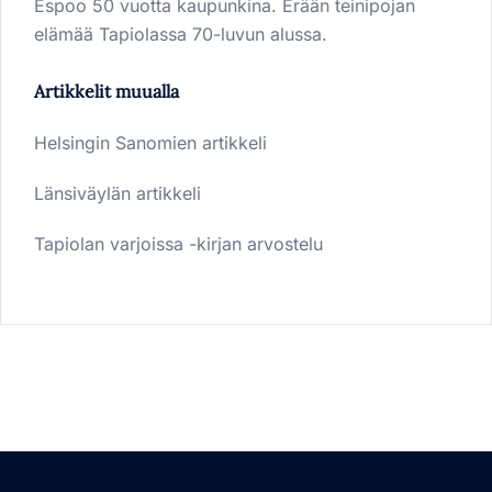
Espoo 50 vuotta kaupunkina. Erään teinipojan
elämää Tapiolassa 70-luvun alussa.
Artikkelit muualla
Helsingin Sanomien artikkeli
Länsiväylän artikkeli
Tapiolan varjoissa -kirjan arvostelu