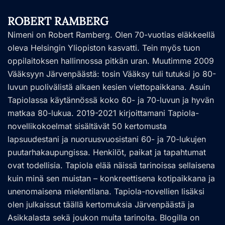
ROBERT RAMBERG
Nimeni on Robert Ramberg. Olen 70-vuotias eläkkeellä
oleva Helsingin Yliopiston kasvatti. Tein myös tuon
oppilaitoksen hallinnossa pitkän uran. Muutimme 2009
Vääksyyn Järvenpäästä: tosin Vääksy tuli tutuksi jo 80-
luvun puolivälistä alkaen kesien viettopaikkana. Asuin
Tapiolassa käytännössä koko 60- ja 70-luvun ja hyvän
matkaa 80-lukua. 2019-2021 kirjoittamani Tapiola-
novellikokoelmat sisältävät 50 kertomusta
lapsuudestani ja nuoruusvuosistani 60- ja 70-lukujen
puutarhakaupungissa. Henkilöt, paikat ja tapahtumat
ovat todellisia. Tapiola elää näissä tarinoissa sellaisena
kuin minä sen muistan – konkreettisena kotipaikkana ja
unenomaisena mielentilana. Tapiola-novellien lisäksi
olen julkaissut täällä kertomuksia Järvenpäästä ja
Asikkalasta sekä joukon muita tarinoita. Blogilla on