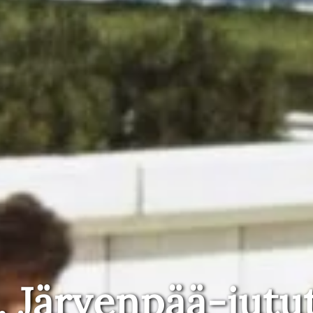
, Järvenpää-jutu