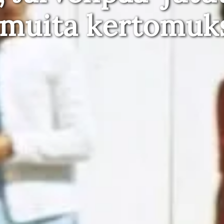
 muita kertomuk