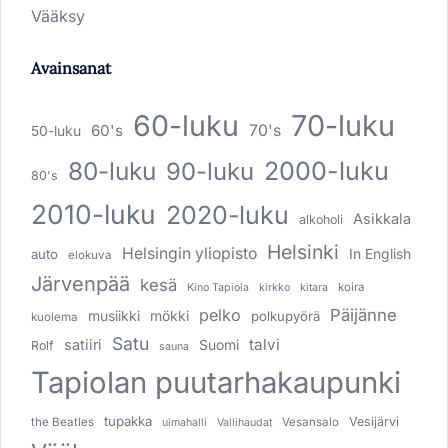
Vääksy
Avainsanat
60-luku
70-luku
60's
70's
50-luku
80-luku
2000-luku
90-luku
80's
2010-luku
2020-luku
Asikkala
alkoholi
Helsinki
Helsingin yliopisto
In English
auto
elokuva
Järvenpää
kesä
koira
Kino Tapiola
kirkko
kitara
pelko
Päijänne
musiikki
mökki
polkupyörä
kuolema
Satu
talvi
satiiri
Suomi
Rolf
sauna
Tapiolan puutarhakaupunki
tupakka
Vesijärvi
the Beatles
Vesansalo
uimahalli
Vallihaudat