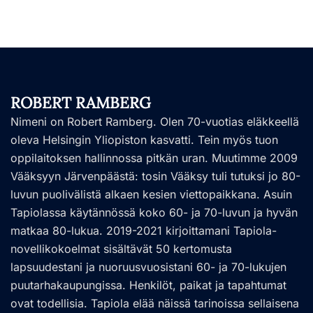
ROBERT RAMBERG
Nimeni on Robert Ramberg. Olen 70-vuotias eläkkeellä
oleva Helsingin Yliopiston kasvatti. Tein myös tuon
oppilaitoksen hallinnossa pitkän uran. Muutimme 2009
Vääksyyn Järvenpäästä: tosin Vääksy tuli tutuksi jo 80-
luvun puolivälistä alkaen kesien viettopaikkana. Asuin
Tapiolassa käytännössä koko 60- ja 70-luvun ja hyvän
matkaa 80-lukua. 2019-2021 kirjoittamani Tapiola-
novellikokoelmat sisältävät 50 kertomusta
lapsuudestani ja nuoruusvuosistani 60- ja 70-lukujen
puutarhakaupungissa. Henkilöt, paikat ja tapahtumat
ovat todellisia. Tapiola elää näissä tarinoissa sellaisena