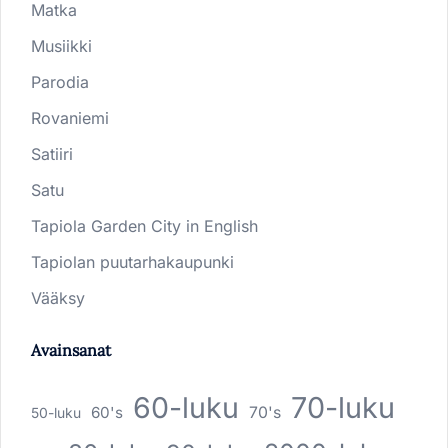
Matka
Musiikki
Parodia
Rovaniemi
Satiiri
Satu
Tapiola Garden City in English
Tapiolan puutarhakaupunki
Vääksy
Avainsanat
60-luku
70-luku
60's
70's
50-luku