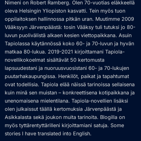
Nimeni on Robert Ramberg. Olen 70-vuotias eläkkeellä
oleva Helsingin Yliopiston kasvatti. Tein myös tuon
oppilaitoksen hallinnossa pitkän uran. Muutimme 2009
Vääksyyn Järvenpäästä: tosin Vääksy tuli tutuksi jo 80-
luvun puolivälistä alkaen kesien viettopaikkana. Asuin
Tapiolassa käytännössä koko 60- ja 70-luvun ja hyvän
matkaa 80-lukua. 2019-2021 kirjoittamani Tapiola-
novellikokoelmat sisältävät 50 kertomusta
lapsuudestani ja nuoruusvuosistani 60- ja 70-lukujen
puutarhakaupungissa. Henkilöt, paikat ja tapahtumat
ovat todellisia. Tapiola elää näissä tarinoissa sellaisena
kuin minä sen muistan – konkreettisena kotipaikkana ja
unenomaisena mielentilana. Tapiola-novellien lisäksi
olen julkaissut täällä kertomuksia Järvenpäästä ja
Asikkalasta sekä joukon muita tarinoita. Blogilla on
myös tyttärentyttärilleni kirjoittamiani satuja. Some
stories I have translated into English.