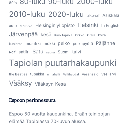
80-luku
2000-luku
90-luku
80's
2010-luku
2020-luku
Asikkala
alkoholi
Helsinki
Helsingin yliopisto
In English
auto
elokuva
Järvenpää
kesä
koira
Kino Tapiola
kirkko
kitara
pelko
Päijänne
musiikki
mökki
polkupyörä
kuolema
Satu
talvi
satiiri
Suomi
Rolf
sauna
Tapiolan puutarhakaupunki
tupakka
Vesijärvi
the Beatles
Vesansalo
uimahalli
Vallihaudat
Vääksy
Vääksyn Kesä
Espoon perinneseura
Espoo 50 vuotta kaupunkina. Erään teinipojan
elämää Tapiolassa 70-luvun alussa.