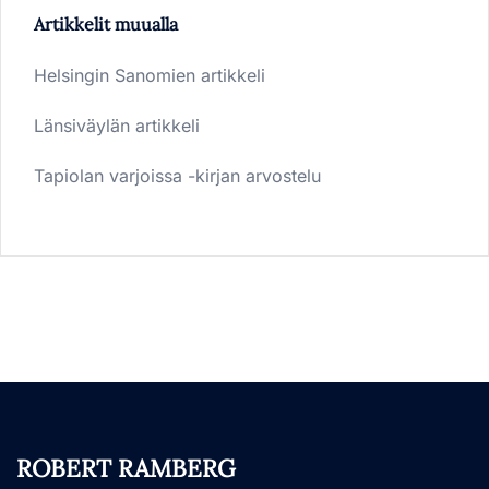
Artikkelit muualla
Helsingin Sanomien artikkeli
Länsiväylän artikkeli
Tapiolan varjoissa -kirjan arvostelu
ROBERT RAMBERG