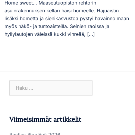
Home sweet… Maaseutuopiston rehtorin
asuinrakennuksen kellari haisi homeelle. Hajuaistin
lisäksi hometta ja sienikasvustoa pystyi havainnoimaan
myös näkö- ja tuntoaisteilla. Seinien raoissa ja
hyllylautojen väleissä kukki vihreää, […]
Haku:
Viimeisimmät artikkelit
Beatles-iltapäivä 2026