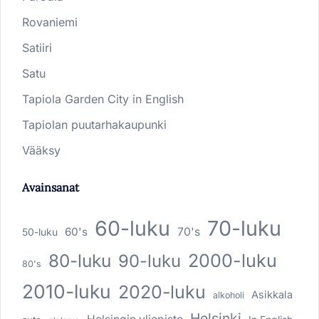
Rovaniemi
Satiiri
Satu
Tapiola Garden City in English
Tapiolan puutarhakaupunki
Vääksy
Avainsanat
60-luku
70-luku
60's
70's
50-luku
80-luku
2000-luku
90-luku
80's
2010-luku
2020-luku
Asikkala
alkoholi
Helsinki