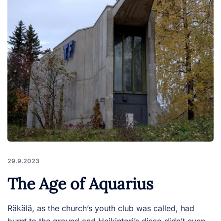
29.9.2023
The Age of Aquarius
Räkälä, as the church’s youth club was called, had
burnt to the ground and Heikintori’s disco didn’t even