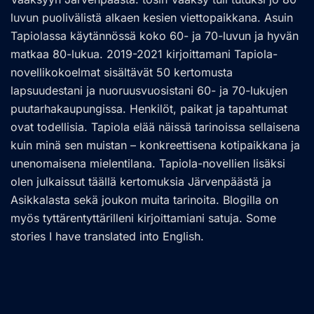
luvun puolivälistä alkaen kesien viettopaikkana. Asuin
Tapiolassa käytännössä koko 60- ja 70-luvun ja hyvän
matkaa 80-lukua. 2019-2021 kirjoittamani Tapiola-
novellikokoelmat sisältävät 50 kertomusta
lapsuudestani ja nuoruusvuosistani 60- ja 70-lukujen
puutarhakaupungissa. Henkilöt, paikat ja tapahtumat
ovat todellisia. Tapiola elää näissä tarinoissa sellaisena
kuin minä sen muistan – konkreettisena kotipaikkana ja
unenomaisena mielentilana. Tapiola-novellien lisäksi
olen julkaissut täällä kertomuksia Järvenpäästä ja
Asikkalasta sekä joukon muita tarinoita. Blogilla on
myös tyttärentyttärilleni kirjoittamiani satuja. Some
stories I have translated into English.