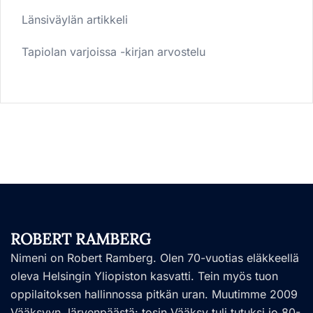
Länsiväylän artikkeli
Tapiolan varjoissa -kirjan arvostelu
ROBERT RAMBERG
Nimeni on Robert Ramberg. Olen 70-vuotias eläkkeellä
oleva Helsingin Yliopiston kasvatti. Tein myös tuon
oppilaitoksen hallinnossa pitkän uran. Muutimme 2009
Vääksyyn Järvenpäästä: tosin Vääksy tuli tutuksi jo 80-