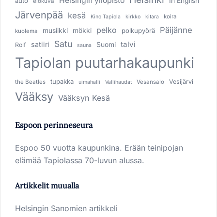
Helsingin yliopisto
In English
auto
elokuva
Järvenpää
kesä
koira
Kino Tapiola
kirkko
kitara
pelko
Päijänne
musiikki
mökki
polkupyörä
kuolema
Satu
talvi
satiiri
Suomi
Rolf
sauna
Tapiolan puutarhakaupunki
tupakka
Vesijärvi
the Beatles
Vesansalo
uimahalli
Vallihaudat
Vääksy
Vääksyn Kesä
Espoon perinneseura
Espoo 50 vuotta kaupunkina. Erään teinipojan
elämää Tapiolassa 70-luvun alussa.
Artikkelit muualla
Helsingin Sanomien artikkeli