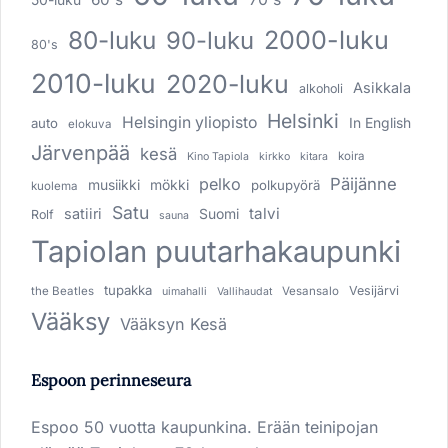
80-luku
2000-luku
90-luku
80's
2010-luku
2020-luku
Asikkala
alkoholi
Helsinki
Helsingin yliopisto
In English
auto
elokuva
Järvenpää
kesä
koira
Kino Tapiola
kirkko
kitara
pelko
Päijänne
musiikki
mökki
polkupyörä
kuolema
Satu
talvi
satiiri
Suomi
Rolf
sauna
Tapiolan puutarhakaupunki
tupakka
Vesijärvi
the Beatles
Vesansalo
uimahalli
Vallihaudat
Vääksy
Vääksyn Kesä
Espoon perinneseura
Espoo 50 vuotta kaupunkina. Erään teinipojan