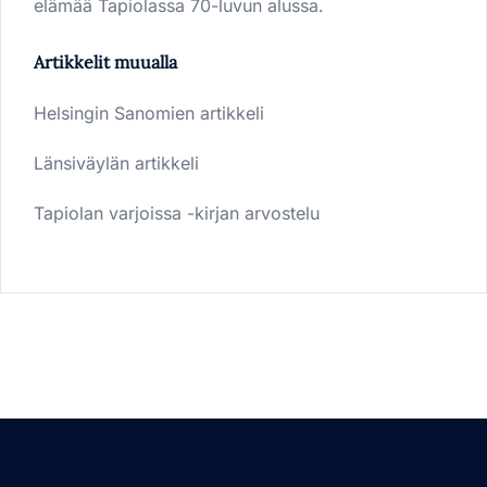
elämää Tapiolassa 70-luvun alussa.
Artikkelit muualla
Helsingin Sanomien artikkeli
Länsiväylän artikkeli
Tapiolan varjoissa -kirjan arvostelu