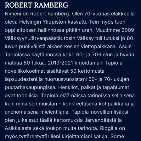
ROBERT RAMBERG
Nimeni on Robert Ramberg. Olen 70-vuotias eläkkeellä
oleva Helsingin Yliopiston kasvatti. Tein myös tuon
oppilaitoksen hallinnossa pitkän uran. Muutimme 2009
Vääksyyn Järvenpäästä: tosin Vääksy tuli tutuksi jo 80-
luvun puolivälistä alkaen kesien viettopaikkana. Asuin
Tapiolassa käytännössä koko 60- ja 70-luvun ja hyvän
matkaa 80-lukua. 2019-2021 kirjoittamani Tapiola-
novellikokoelmat sisältävät 50 kertomusta
lapsuudestani ja nuoruusvuosistani 60- ja 70-lukujen
puutarhakaupungissa. Henkilöt, paikat ja tapahtumat
ovat todellisia. Tapiola elää näissä tarinoissa sellaisena
kuin minä sen muistan – konkreettisena kotipaikkana ja
unenomaisena mielentilana. Tapiola-novellien lisäksi
olen julkaissut täällä kertomuksia Järvenpäästä ja
Asikkalasta sekä joukon muita tarinoita. Blogilla on
myös tyttärentyttärilleni kirjoittamiani satuja. Some