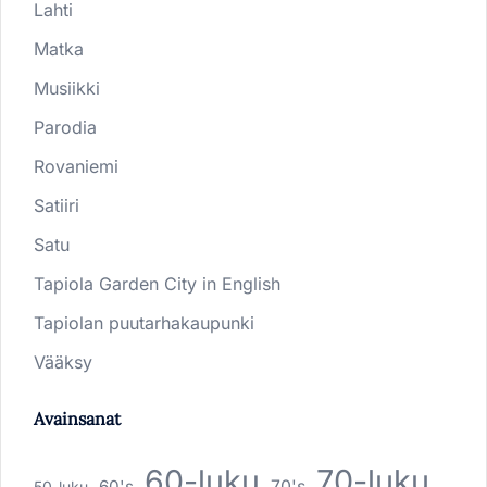
Lahti
Matka
Musiikki
Parodia
Rovaniemi
Satiiri
Satu
Tapiola Garden City in English
Tapiolan puutarhakaupunki
Vääksy
Avainsanat
60-luku
70-luku
60's
70's
50-luku