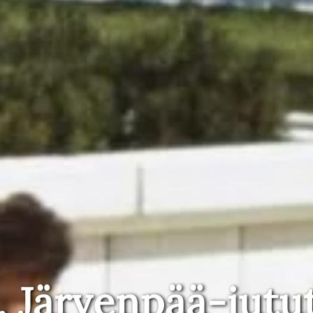
, Järvenpää-jutu