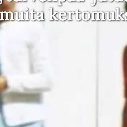
 muita kertomuk