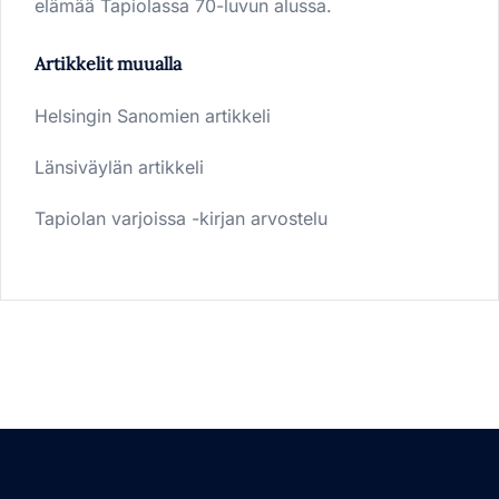
elämää Tapiolassa 70-luvun alussa.
Artikkelit muualla
Helsingin Sanomien artikkeli
Länsiväylän artikkeli
Tapiolan varjoissa -kirjan arvostelu