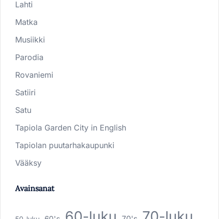
Lahti
Matka
Musiikki
Parodia
Rovaniemi
Satiiri
Satu
Tapiola Garden City in English
Tapiolan puutarhakaupunki
Vääksy
Avainsanat
60-luku
70-luku
60's
70's
50-luku