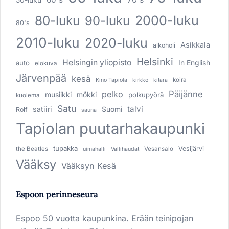
80-luku
2000-luku
90-luku
80's
2010-luku
2020-luku
Asikkala
alkoholi
Helsinki
Helsingin yliopisto
In English
auto
elokuva
Järvenpää
kesä
koira
Kino Tapiola
kirkko
kitara
pelko
Päijänne
musiikki
mökki
polkupyörä
kuolema
Satu
talvi
satiiri
Suomi
Rolf
sauna
Tapiolan puutarhakaupunki
tupakka
Vesijärvi
the Beatles
Vesansalo
uimahalli
Vallihaudat
Vääksy
Vääksyn Kesä
Espoon perinneseura
Espoo 50 vuotta kaupunkina. Erään teinipojan