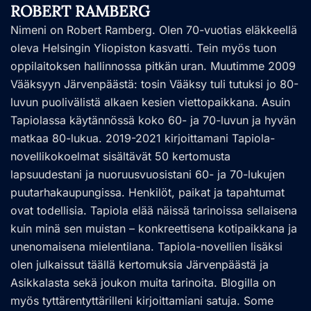
ROBERT RAMBERG
Nimeni on Robert Ramberg. Olen 70-vuotias eläkkeellä
oleva Helsingin Yliopiston kasvatti. Tein myös tuon
oppilaitoksen hallinnossa pitkän uran. Muutimme 2009
Vääksyyn Järvenpäästä: tosin Vääksy tuli tutuksi jo 80-
luvun puolivälistä alkaen kesien viettopaikkana. Asuin
Tapiolassa käytännössä koko 60- ja 70-luvun ja hyvän
matkaa 80-lukua. 2019-2021 kirjoittamani Tapiola-
novellikokoelmat sisältävät 50 kertomusta
lapsuudestani ja nuoruusvuosistani 60- ja 70-lukujen
puutarhakaupungissa. Henkilöt, paikat ja tapahtumat
ovat todellisia. Tapiola elää näissä tarinoissa sellaisena
kuin minä sen muistan – konkreettisena kotipaikkana ja
unenomaisena mielentilana. Tapiola-novellien lisäksi
olen julkaissut täällä kertomuksia Järvenpäästä ja
Asikkalasta sekä joukon muita tarinoita. Blogilla on
myös tyttärentyttärilleni kirjoittamiani satuja. Some