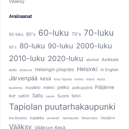
Vääksy
Avainsanat
60-luku
70-luku
60's
70's
50-luku
80-luku
2000-luku
90-luku
80's
2010-luku
2020-luku
Asikkala
alkoholi
Helsinki
Helsingin yliopisto
In English
auto
elokuva
Järvenpää
kesä
koira
Kino Tapiola
kirkko
kitara
pelko
Päijänne
musiikki
mökki
polkupyörä
kuolema
Satu
talvi
satiiri
Suomi
Rolf
sauna
Tapiolan puutarhakaupunki
tupakka
Vesijärvi
the Beatles
Vesansalo
uimahalli
Vallihaudat
Vääksy
Vääksyn Kesä