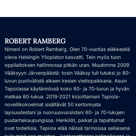
ROBERT RAMBERG
Nimeni on Robert Ramberg. Olen 70-vuotias eläkkeellä
oleva Helsingin Yliopiston kasvatti. Tein myös tuon
oppilaitoksen hallinnossa pitkän uran. Muutimme 2009
Vääksyyn Järvenpäästä: tosin Vääksy tuli tutuksi jo 80-
luvun puolivälistä alkaen kesien viettopaikkana. Asuin
Tapiolassa käytännössä koko 60- ja 70-luvun ja hyvän
matkaa 80-lukua. 2019-2021 kirjoittamani Tapiola-
novellikokoelmat sisältävät 50 kertomusta
lapsuudestani ja nuoruusvuosistani 60- ja 70-lukujen
puutarhakaupungissa. Henkilöt, paikat ja tapahtumat
ovat todellisia. Tapiola elää näissä tarinoissa sellaisena