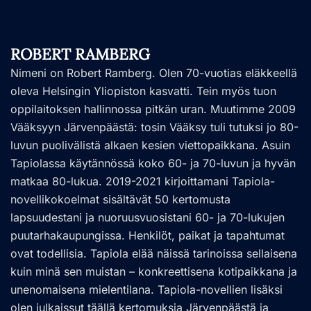
ROBERT RAMBERG
Nimeni on Robert Ramberg. Olen 70-vuotias eläkkeellä
oleva Helsingin Yliopiston kasvatti. Tein myös tuon
oppilaitoksen hallinnossa pitkän uran. Muutimme 2009
Vääksyyn Järvenpäästä: tosin Vääksy tuli tutuksi jo 80-
luvun puolivälistä alkaen kesien viettopaikkana. Asuin
Tapiolassa käytännössä koko 60- ja 70-luvun ja hyvän
matkaa 80-lukua. 2019-2021 kirjoittamani Tapiola-
novellikokoelmat sisältävät 50 kertomusta
lapsuudestani ja nuoruusvuosistani 60- ja 70-lukujen
puutarhakaupungissa. Henkilöt, paikat ja tapahtumat
ovat todellisia. Tapiola elää näissä tarinoissa sellaisena
kuin minä sen muistan – konkreettisena kotipaikkana ja
unenomaisena mielentilana. Tapiola-novellien lisäksi
olen julkaissut täällä kertomuksia Järvenpäästä ja