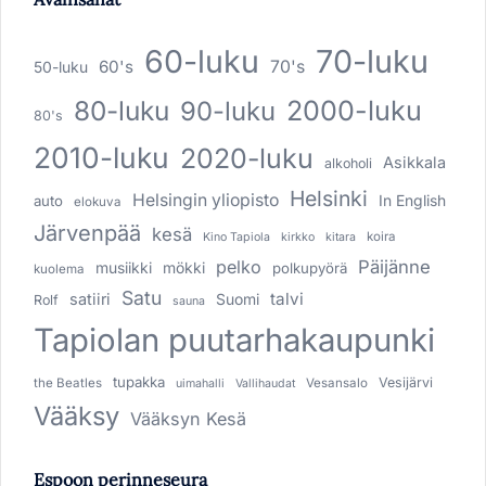
60-luku
70-luku
60's
70's
50-luku
80-luku
2000-luku
90-luku
80's
2010-luku
2020-luku
Asikkala
alkoholi
Helsinki
Helsingin yliopisto
In English
auto
elokuva
Järvenpää
kesä
koira
Kino Tapiola
kirkko
kitara
pelko
Päijänne
musiikki
mökki
polkupyörä
kuolema
Satu
talvi
satiiri
Suomi
Rolf
sauna
Tapiolan puutarhakaupunki
tupakka
Vesijärvi
the Beatles
Vesansalo
uimahalli
Vallihaudat
Vääksy
Vääksyn Kesä
Espoon perinneseura