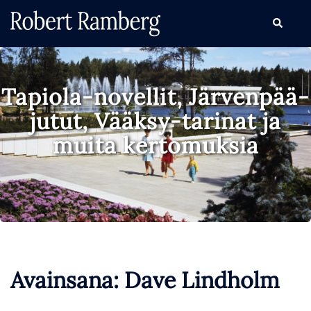
Skip
Search
to
content
Tapiola-novellit, Järvenpää-
jutut, Vääksy-tarinat ja
muita kertomuksia
Avainsana:
Dave Lindholm