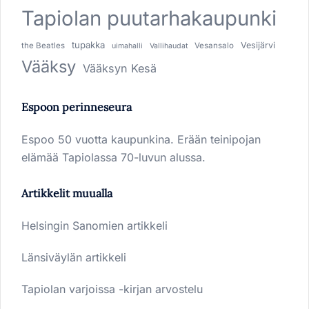
Tapiolan puutarhakaupunki
tupakka
Vesijärvi
the Beatles
Vesansalo
uimahalli
Vallihaudat
Vääksy
Vääksyn Kesä
Espoon perinneseura
Espoo 50 vuotta kaupunkina. Erään teinipojan
elämää Tapiolassa 70-luvun alussa.
Artikkelit muualla
Helsingin Sanomien artikkeli
Länsiväylän artikkeli
Tapiolan varjoissa -kirjan arvostelu