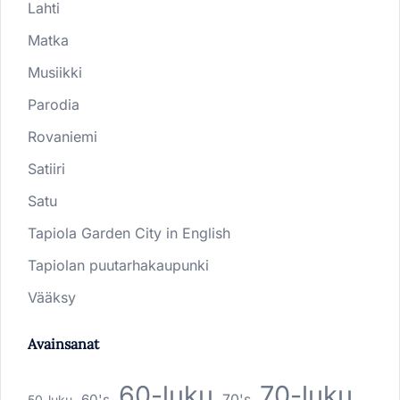
Lahti
Matka
Musiikki
Parodia
Rovaniemi
Satiiri
Satu
Tapiola Garden City in English
Tapiolan puutarhakaupunki
Vääksy
Avainsanat
60-luku
70-luku
60's
70's
50-luku