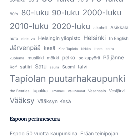
80-luku
2000-luku
90-luku
80's
2010-luku
2020-luku
Asikkala
alkoholi
Helsinki
Helsingin yliopisto
In English
auto
elokuva
Järvenpää
kesä
koira
Kino Tapiola
kirkko
kitara
pelko
Päijänne
musiikki
mökki
polkupyörä
kuolema
Satu
talvi
satiiri
Suomi
Rolf
sauna
Tapiolan puutarhakaupunki
tupakka
Vesijärvi
the Beatles
Vesansalo
uimahalli
Vallihaudat
Vääksy
Vääksyn Kesä
Espoon perinneseura
Espoo 50 vuotta kaupunkina. Erään teinipojan