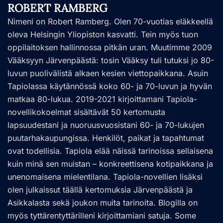
ROBERT RAMBERG
Nimeni on Robert Ramberg. Olen 70-vuotias eläkkeellä
oleva Helsingin Yliopiston kasvatti. Tein myös tuon
oppilaitoksen hallinnossa pitkän uran. Muutimme 2009
Vääksyyn Järvenpäästä: tosin Vääksy tuli tutuksi jo 80-
luvun puolivälistä alkaen kesien viettopaikkana. Asuin
Tapiolassa käytännössä koko 60- ja 70-luvun ja hyvän
matkaa 80-lukua. 2019-2021 kirjoittamani Tapiola-
novellikokoelmat sisältävät 50 kertomusta
lapsuudestani ja nuoruusvuosistani 60- ja 70-lukujen
puutarhakaupungissa. Henkilöt, paikat ja tapahtumat
ovat todellisia. Tapiola elää näissä tarinoissa sellaisena
kuin minä sen muistan – konkreettisena kotipaikkana ja
unenomaisena mielentilana. Tapiola-novellien lisäksi
olen julkaissut täällä kertomuksia Järvenpäästä ja
Asikkalasta sekä joukon muita tarinoita. Blogilla on
myös tyttärentyttärilleni kirjoittamiani satuja. Some