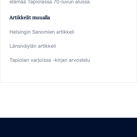
elämää Tapiolassa 70-luvun alussa.
Artikkelit muualla
Helsingin Sanomien artikkeli
Länsiväylän artikkeli
Tapiolan varjoissa -kirjan arvostelu