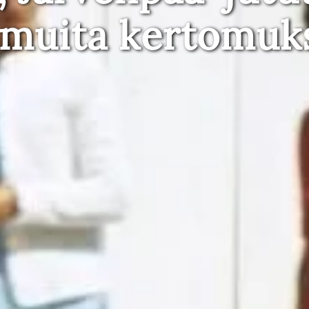
 muita kertomuk