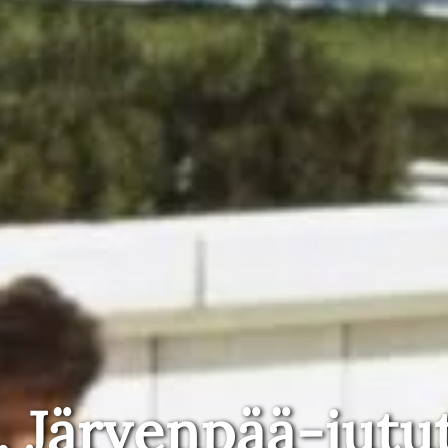
, Järvenpää-jutu