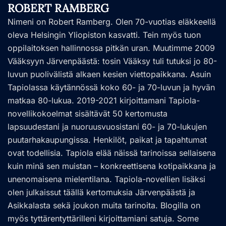
ROBERT RAMBERG
Nimeni on Robert Ramberg. Olen 70-vuotias eläkkeellä
oleva Helsingin Yliopiston kasvatti. Tein myös tuon
oppilaitoksen hallinnossa pitkän uran. Muutimme 2009
Vääksyyn Järvenpäästä: tosin Vääksy tuli tutuksi jo 80-
luvun puolivälistä alkaen kesien viettopaikkana. Asuin
Tapiolassa käytännössä koko 60- ja 70-luvun ja hyvän
matkaa 80-lukua. 2019-2021 kirjoittamani Tapiola-
novellikokoelmat sisältävät 50 kertomusta
lapsuudestani ja nuoruusvuosistani 60- ja 70-lukujen
puutarhakaupungissa. Henkilöt, paikat ja tapahtumat
ovat todellisia. Tapiola elää näissä tarinoissa sellaisena
kuin minä sen muistan – konkreettisena kotipaikkana ja
unenomaisena mielentilana. Tapiola-novellien lisäksi
olen julkaissut täällä kertomuksia Järvenpäästä ja
Asikkalasta sekä joukon muita tarinoita. Blogilla on
myös tyttärentyttärilleni kirjoittamiani satuja. Some