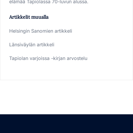
elämää Tapiolassa 70-luvun alussa.
Artikkelit muualla
Helsingin Sanomien artikkeli
Länsiväylän artikkeli
Tapiolan varjoissa -kirjan arvostelu