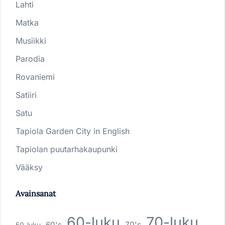
Lahti
Matka
Musiikki
Parodia
Rovaniemi
Satiiri
Satu
Tapiola Garden City in English
Tapiolan puutarhakaupunki
Vääksy
Avainsanat
60-luku
70-luku
60's
70's
50-luku