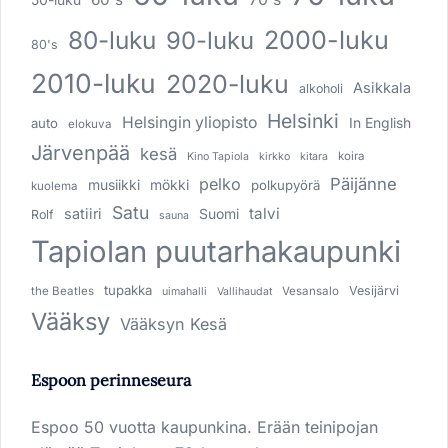
80-luku
2000-luku
90-luku
80's
2010-luku
2020-luku
Asikkala
alkoholi
Helsinki
Helsingin yliopisto
In English
auto
elokuva
Järvenpää
kesä
koira
Kino Tapiola
kirkko
kitara
pelko
Päijänne
musiikki
mökki
polkupyörä
kuolema
Satu
talvi
satiiri
Suomi
Rolf
sauna
Tapiolan puutarhakaupunki
tupakka
Vesijärvi
the Beatles
Vesansalo
uimahalli
Vallihaudat
Vääksy
Vääksyn Kesä
Espoon perinneseura
Espoo 50 vuotta kaupunkina. Erään teinipojan