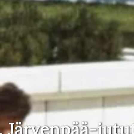
, Järvenpää-jutu