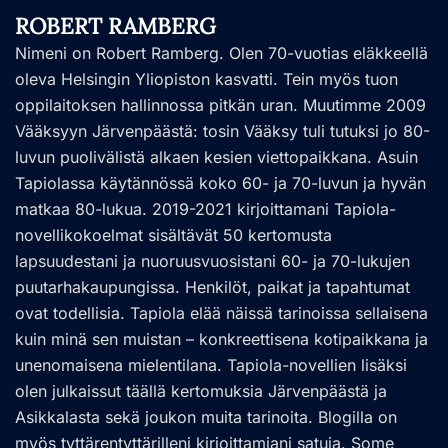
ROBERT RAMBERG
Nimeni on Robert Ramberg. Olen 70-vuotias eläkkeellä
oleva Helsingin Yliopiston kasvatti. Tein myös tuon
oppilaitoksen hallinnossa pitkän uran. Muutimme 2009
Vääksyyn Järvenpäästä: tosin Vääksy tuli tutuksi jo 80-
luvun puolivälistä alkaen kesien viettopaikkana. Asuin
Tapiolassa käytännössä koko 60- ja 70-luvun ja hyvän
matkaa 80-lukua. 2019-2021 kirjoittamani Tapiola-
novellikokoelmat sisältävät 50 kertomusta
lapsuudestani ja nuoruusvuosistani 60- ja 70-lukujen
puutarhakaupungissa. Henkilöt, paikat ja tapahtumat
ovat todellisia. Tapiola elää näissä tarinoissa sellaisena
kuin minä sen muistan – konkreettisena kotipaikkana ja
unenomaisena mielentilana. Tapiola-novellien lisäksi
olen julkaissut täällä kertomuksia Järvenpäästä ja
Asikkalasta sekä joukon muita tarinoita. Blogilla on
myös tyttärentyttärilleni kirjoittamiani satuja. Some