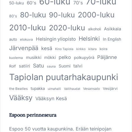
60-luku
70-luku
60's
70's
50-luku
80-luku
2000-luku
90-luku
80's
2010-luku
2020-luku
Asikkala
alkoholi
Helsinki
Helsingin yliopisto
In English
auto
elokuva
Järvenpää
kesä
koira
Kino Tapiola
kirkko
kitara
pelko
Päijänne
musiikki
mökki
polkupyörä
kuolema
Satu
talvi
satiiri
Suomi
Rolf
sauna
Tapiolan puutarhakaupunki
tupakka
Vesijärvi
the Beatles
Vesansalo
uimahalli
Vallihaudat
Vääksy
Vääksyn Kesä
Espoon perinneseura
Espoo 50 vuotta kaupunkina. Erään teinipojan