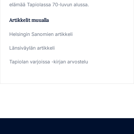
elämää Tapiolassa 70-luvun alussa.
Artikkelit muualla
Helsingin Sanomien artikkeli
Länsiväylän artikkeli
Tapiolan varjoissa -kirjan arvostelu