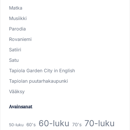
Matka
Musiikki
Parodia
Rovaniemi
Satiiri
Satu
Tapiola Garden City in English
Tapiolan puutarhakaupunki
Vääksy
Avainsanat
60-luku
70-luku
60's
70's
50-luku