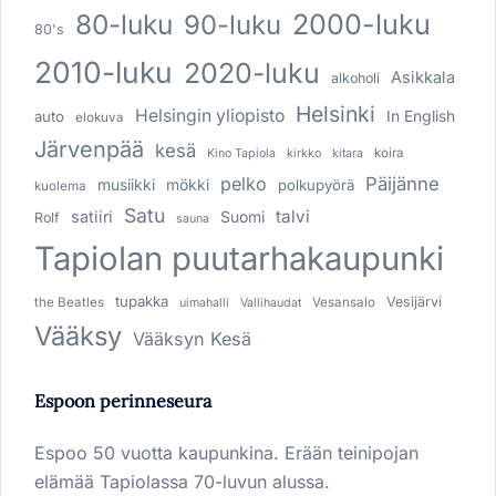
80-luku
2000-luku
90-luku
80's
2010-luku
2020-luku
Asikkala
alkoholi
Helsinki
Helsingin yliopisto
In English
auto
elokuva
Järvenpää
kesä
koira
Kino Tapiola
kirkko
kitara
pelko
Päijänne
musiikki
mökki
polkupyörä
kuolema
Satu
talvi
satiiri
Suomi
Rolf
sauna
Tapiolan puutarhakaupunki
tupakka
Vesijärvi
the Beatles
Vesansalo
uimahalli
Vallihaudat
Vääksy
Vääksyn Kesä
Espoon perinneseura
Espoo 50 vuotta kaupunkina. Erään teinipojan
elämää Tapiolassa 70-luvun alussa.