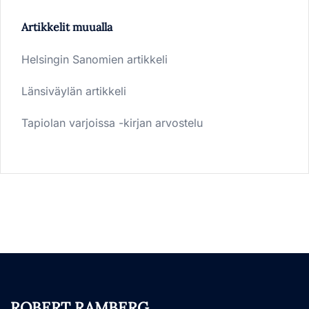
Artikkelit muualla
Helsingin Sanomien artikkeli
Länsiväylän artikkeli
Tapiolan varjoissa -kirjan arvostelu
ROBERT RAMBERG