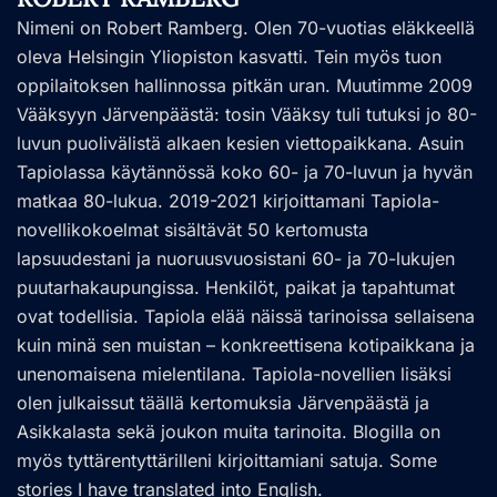
Nimeni on Robert Ramberg. Olen 70-vuotias eläkkeellä
oleva Helsingin Yliopiston kasvatti. Tein myös tuon
oppilaitoksen hallinnossa pitkän uran. Muutimme 2009
Vääksyyn Järvenpäästä: tosin Vääksy tuli tutuksi jo 80-
luvun puolivälistä alkaen kesien viettopaikkana. Asuin
Tapiolassa käytännössä koko 60- ja 70-luvun ja hyvän
matkaa 80-lukua. 2019-2021 kirjoittamani Tapiola-
novellikokoelmat sisältävät 50 kertomusta
lapsuudestani ja nuoruusvuosistani 60- ja 70-lukujen
puutarhakaupungissa. Henkilöt, paikat ja tapahtumat
ovat todellisia. Tapiola elää näissä tarinoissa sellaisena
kuin minä sen muistan – konkreettisena kotipaikkana ja
unenomaisena mielentilana. Tapiola-novellien lisäksi
olen julkaissut täällä kertomuksia Järvenpäästä ja
Asikkalasta sekä joukon muita tarinoita. Blogilla on
myös tyttärentyttärilleni kirjoittamiani satuja. Some
stories I have translated into English.