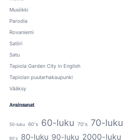
Musiikki
Parodia
Rovaniemi
Satiiri
Satu
Tapiola Garden City in English
Tapiolan puutarhakaupunki
Vääksy
Avainsanat
60-luku
70-luku
60's
70's
50-luku
80-luku
2000-luku
90-luku
80's