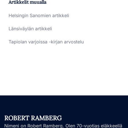
Artikkelit muualla
Helsingin Sanomien artikkeli
Länsiväylän artikkeli
Tapiolan varjoissa -kirjan arvostelu
ROBERT RAMBERG
Nimeni on Robert Ramberg. Olen 70-vuotias eläkkeellä