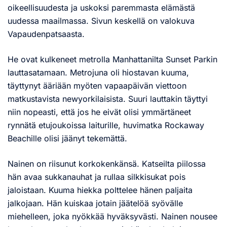
oikeellisuudesta ja uskoksi paremmasta elämästä
uudessa maailmassa. Sivun keskellä on valokuva
Vapaudenpatsaasta.
He ovat kulkeneet metrolla Manhattanilta Sunset Parkin
lauttasatamaan. Metrojuna oli hiostavan kuuma,
täyttynyt ääriään myöten vapaapäivän viettoon
matkustavista newyorkilaisista. Suuri lauttakin täyttyi
niin nopeasti, että jos he eivät olisi ymmärtäneet
rynnätä etujoukoissa laiturille, huvimatka Rockaway
Beachille olisi jäänyt tekemättä.
Nainen on riisunut korkokenkänsä. Katseilta piilossa
hän avaa sukkanauhat ja rullaa silkkisukat pois
jaloistaan. Kuuma hiekka polttelee hänen paljaita
jalkojaan. Hän kuiskaa jotain jäätelöä syövälle
miehelleen, joka nyökkää hyväksyvästi. Nainen nousee