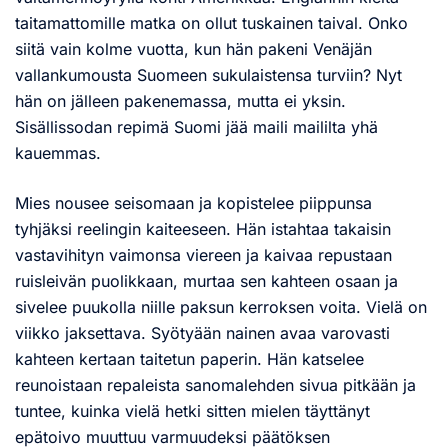
taitamattomille matka on ollut tuskainen taival. Onko
siitä vain kolme vuotta, kun hän pakeni Venäjän
vallankumousta Suomeen sukulaistensa turviin? Nyt
hän on jälleen pakenemassa, mutta ei yksin.
Sisällissodan repimä Suomi jää maili maililta yhä
kauemmas.
Mies nousee seisomaan ja kopistelee piippunsa
tyhjäksi reelingin kaiteeseen. Hän istahtaa takaisin
vastavihityn vaimonsa viereen ja kaivaa repustaan
ruisleivän puolikkaan, murtaa sen kahteen osaan ja
sivelee puukolla niille paksun kerroksen voita. Vielä on
viikko jaksettava. Syötyään nainen avaa varovasti
kahteen kertaan taitetun paperin. Hän katselee
reunoistaan repaleista sanomalehden sivua pitkään ja
tuntee, kuinka vielä hetki sitten mielen täyttänyt
epätoivo muuttuu varmuudeksi päätöksen