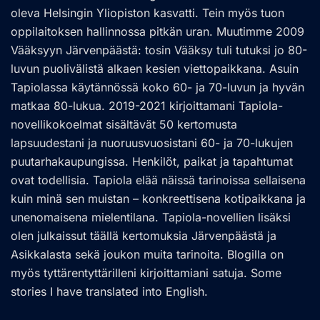
oleva Helsingin Yliopiston kasvatti. Tein myös tuon
oppilaitoksen hallinnossa pitkän uran. Muutimme 2009
Vääksyyn Järvenpäästä: tosin Vääksy tuli tutuksi jo 80-
luvun puolivälistä alkaen kesien viettopaikkana. Asuin
Tapiolassa käytännössä koko 60- ja 70-luvun ja hyvän
matkaa 80-lukua. 2019-2021 kirjoittamani Tapiola-
novellikokoelmat sisältävät 50 kertomusta
lapsuudestani ja nuoruusvuosistani 60- ja 70-lukujen
puutarhakaupungissa. Henkilöt, paikat ja tapahtumat
ovat todellisia. Tapiola elää näissä tarinoissa sellaisena
kuin minä sen muistan – konkreettisena kotipaikkana ja
unenomaisena mielentilana. Tapiola-novellien lisäksi
olen julkaissut täällä kertomuksia Järvenpäästä ja
Asikkalasta sekä joukon muita tarinoita. Blogilla on
myös tyttärentyttärilleni kirjoittamiani satuja. Some
stories I have translated into English.