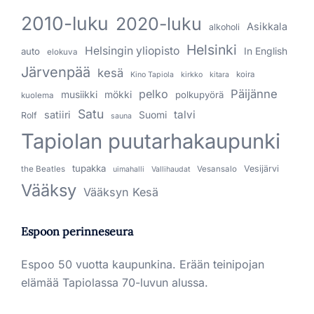
2010-luku
2020-luku
Asikkala
alkoholi
Helsinki
Helsingin yliopisto
In English
auto
elokuva
Järvenpää
kesä
koira
Kino Tapiola
kirkko
kitara
pelko
Päijänne
musiikki
mökki
polkupyörä
kuolema
Satu
talvi
satiiri
Suomi
Rolf
sauna
Tapiolan puutarhakaupunki
tupakka
Vesijärvi
the Beatles
Vesansalo
uimahalli
Vallihaudat
Vääksy
Vääksyn Kesä
Espoon perinneseura
Espoo 50 vuotta kaupunkina. Erään teinipojan
elämää Tapiolassa 70-luvun alussa.