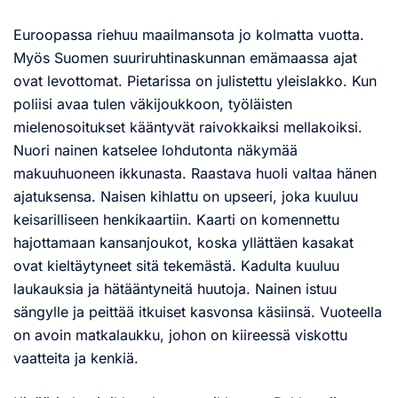
Euroopassa riehuu maailmansota jo kolmatta vuotta.
Myös Suomen suuriruhtinaskunnan emämaassa ajat
ovat levottomat. Pietarissa on julistettu yleislakko. Kun
poliisi avaa tulen väkijoukkoon, työläisten
mielenosoitukset kääntyvät raivokkaiksi mellakoiksi.
Nuori nainen katselee lohdutonta näkymää
makuuhuoneen ikkunasta. Raastava huoli valtaa hänen
ajatuksensa. Naisen kihlattu on upseeri, joka kuuluu
keisarilliseen henkikaartiin. Kaarti on komennettu
hajottamaan kansanjoukot, koska yllättäen kasakat
ovat kieltäytyneet sitä tekemästä. Kadulta kuuluu
laukauksia ja hätääntyneitä huutoja. Nainen istuu
sängylle ja peittää itkuiset kasvonsa käsiinsä. Vuoteella
on avoin matkalaukku, johon on kiireessä viskottu
vaatteita ja kenkiä.