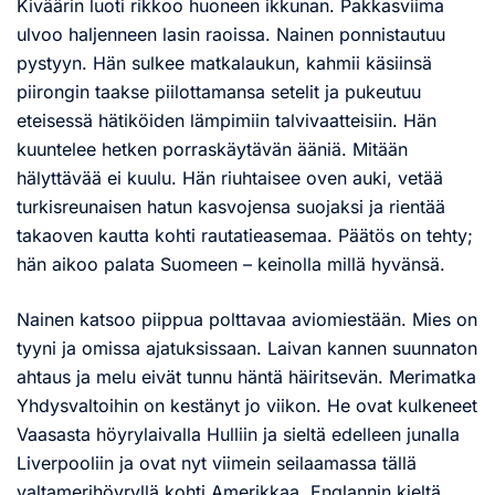
Kiväärin luoti rikkoo huoneen ikkunan. Pakkasviima
ulvoo haljenneen lasin raoissa. Nainen ponnistautuu
pystyyn. Hän sulkee matkalaukun, kahmii käsiinsä
piirongin taakse piilottamansa setelit ja pukeutuu
eteisessä hätiköiden lämpimiin talvivaatteisiin. Hän
kuuntelee hetken porraskäytävän ääniä. Mitään
hälyttävää ei kuulu. Hän riuhtaisee oven auki, vetää
turkisreunaisen hatun kasvojensa suojaksi ja rientää
takaoven kautta kohti rautatieasemaa. Päätös on tehty;
hän aikoo palata Suomeen – keinolla millä hyvänsä.
Nainen katsoo piippua polttavaa aviomiestään. Mies on
tyyni ja omissa ajatuksissaan. Laivan kannen suunnaton
ahtaus ja melu eivät tunnu häntä häiritsevän. Merimatka
Yhdysvaltoihin on kestänyt jo viikon. He ovat kulkeneet
Vaasasta höyrylaivalla Hulliin ja sieltä edelleen junalla
Liverpooliin ja ovat nyt viimein seilaamassa tällä
valtamerihöyryllä kohti Amerikkaa. Englannin kieltä